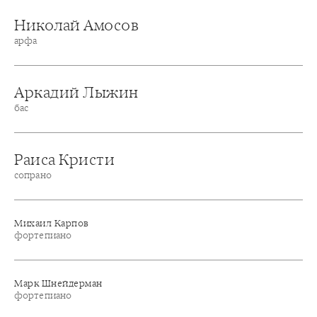
Николай Амосов
арфа
Аркадий Лыжин
бас
Раиса Кристи
сопрано
Михаил Карпов
фортепиано
Марк Шнейдерман
фортепиано