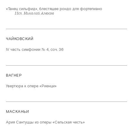
«Танец сильфид», блестящее рондо для фортепиано
Исп. Николай Амосов
ЧАЙКОВСКИЙ
IV часть симфонии № 4, соч. 36
ВАГНЕР
Увертюра к опере «Риенци»
МАСКАНЬИ
Ария Сантуццы из оперы «Сельская честь»