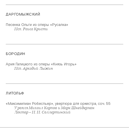
ДАРГОМЫЖСКИЙ
Песенка Ольги из оперы «Русалка»
Исп. Раиса Кристи
БОРОДИН
Ария Галицкого из оперы «Князь Игорь»
Исп. Аркадий Лыжин
ЛИТОЛЬФ
«Максимилиан Робеспьер», увертюра для оркестра, соч. 55
У рояля Михаил Карпов и Марк Шнейдерман