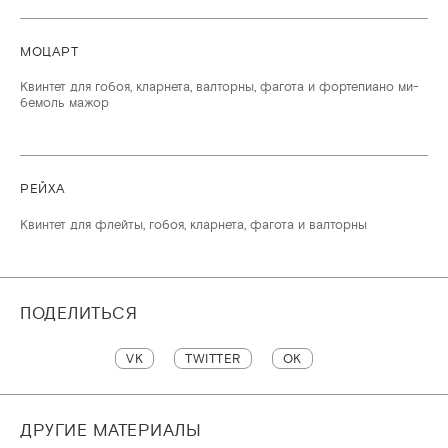
МОЦАРТ
Квинтет для гобоя, кларнета, валторны, фагота и фортепиано ми-
бемоль мажор
РЕЙХА
Квинтет для флейты, гобоя, кларнета, фагота и валторны
ПОДЕЛИТЬСЯ
VK
TWITTER
OK
ДРУГИЕ МАТЕРИАЛЫ