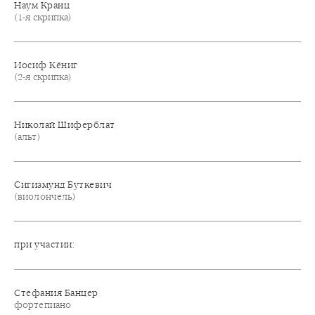
Наум Кранц
(1-я скрипка)
Иосиф Кёниг
(2-я скрипка)
Николай Шиферблат
(альт)
Сигизмунд Буткевич
(виолончель)
при участии:
Стефания Банцер
фортепиано