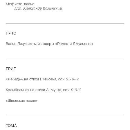
Мефисто-вальс
Исп. Александр Каменский
ГУНО
Вальс Джульетты из оперы «Ромео и Джульетта»
ГРИГ
«Лебедь» на стихи Г. Ибсена, соч. 25 № 2
Колыбельная на стихи А. Мунка, соч. 9 № 2
«Шведская песня»
ТОМА