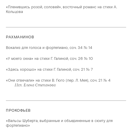
«Пленившись розой, соловей», восточный романс на стихи А.
Кольцова
РАХМАНИНОВ
Вокализ для голоса и фортепиано, соч. 34 № 14
«У моего окна» на стихи Г. Галиной, соч. 26 № 10
«Здесь хорошо» на стихи Г. Галиной, соч. 21 № 7
«Они отвечали» на стихи В. Гюго (пер. Л. Мея), соч. 21 № 4
Исп. Елена Степанова
ПРОКОФЬЕВ
«Вальсы Шуберта, выбранные и объединенные в сюиту для
фортепиано»