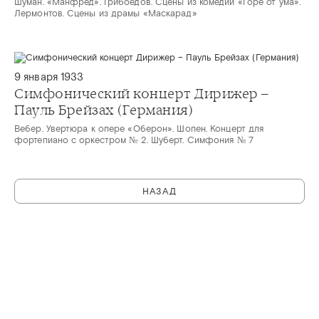
Шуман. «Манфред». Грибоедов. Сцены из комедии «Горе от ума».
Лермонтов. Сцены из драмы «Маскарад»
9 января 1933
Симфонический концерт Дирижер –
Пауль Брейзах (Германия)
Вебер. Увертюра к опере «Оберон». Шопен. Концерт для
фортепиано с оркестром № 2. Шуберт. Симфония № 7
НАЗАД