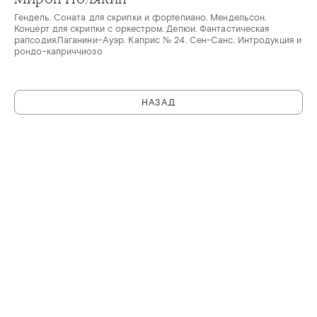
Гендель. Соната для скрипки и фортепиано. Мендельсон.
Концерт для скрипки с оркестром. Депюи. Фантастическая
рапсодия.Паганини–Ауэр. Каприс № 24. Сен-Санс. Интродукция и
рондо-каприччиозо
НАЗАД