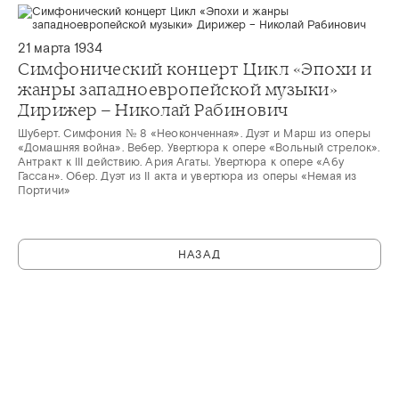
21 марта 1934
Симфонический концерт Цикл «Эпохи и
жанры западноевропейской музыки»
Дирижер – Николай Рабинович
Шуберт. Симфония № 8 «Неоконченная». Дуэт и Марш из оперы
«Домашняя война». Вебер. Увертюра к опере «Вольный стрелок».
Антракт к III действию. Ария Агаты. Увертюра к опере «Абу
Гассан». Обер. Дуэт из II акта и увертюра из оперы «Немая из
Портичи»
НАЗАД