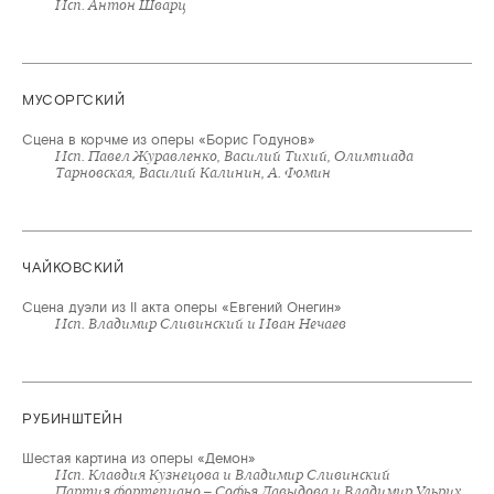
Исп. Антон Шварц
МУСОРГСКИЙ
Сцена в корчме из оперы «Борис Годунов»
Исп. Павел Журавленко, Василий Тихий, Олимпиада
ЧАЙКОВСКИЙ
Сцена дуэли из II акта оперы «Евгений Онегин»
РУБИНШТЕЙН
Шестая картина из оперы «Демон»
Исп. Клавдия Кузнецова и Владимир Сливинский
Партия фортепиано – Софья Давыдова и Владимир Ульрих