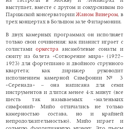
на гастроли в Москву и Ленинград и
выступает, вместе с другом и сокурсником по
Парижской консерватории
Жаном Винером
, в
трех концертах в Большом зале Филармонии.
В двух камерных программах он исполняет
только свои сочинения: как пианист играет с
солистами
оркестра
ансамблевые сонаты и
сюиту из балета «Сотворение мира» (1922–
1923) для фортепиано и двойного струнного
квартета; как дирижер руководит
исполнением камерной Симфонии № 3
«Серенада» – она написана для семи
инструментов и длится менее 4-х минут (все
шесть так называемых «маленьких
симфоний» Мийо отличались не только
камерностью состава, но и крайней
непродолжительностью). Мийо играет и
сольную фортепианную музыку. Это пьесы