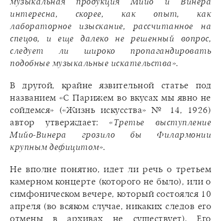
музыкальная продукция Мийо и Винера
интересна, скорее, как опыт, как
лабораторное изыскание, рассчитанное на
спецов, и еще далеко не решенный вопрос,
следует ли широко пропагандировать
подобные музыкальные искательства».
В другой, крайне язвительной статье под
названием «С Парижем во вкусах мы явно не
сойдемся» («Жизнь искусства» № 14, 1926)
автор утверждает:
«Третье выступление
Мийо-Винера грозило бы Филармонии
крупным дефицитом»
.
Не вполне понятно, идет ли речь о третьем
камерном концерте (которого не было), или о
симфоническом вечере, который состоялся 10
апреля (во всяком случае, никаких следов его
отмены в архивах не существует). Его