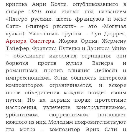
критика Анри Колле, опубликовавшего в
январе 1920 года статью под названием
«Пятеро русских, шесть французов и мсье
Сати» («пятеро русских» – это «Могучая
кучка»). Участников группы – Луи Дюррея,
Артюра Онеггера
, Жоржа Орика, Жермену
Тайефер, Франсиса Пуленка и Дариюса Мийо
– объединяет идеология отрицания: они
борются против культа Вагнера и
романтизма, против влияния Дебюсси и
импрессионизма. Этим общность интересов
композиторов ограничивается, и вскоре
после объединения каждый пойдет своим
путем. Но на первых порах протестные
настроения, увлечение конструктивизмом,
урбанизмом, сюрреализмом поглощает
каждого из них. Молодым покровительствуют
два мэтра – композитор Эрик Сати и