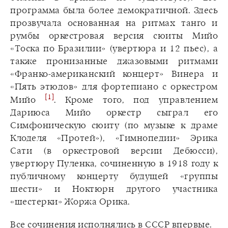
программа была более демократичной. Здесь
прозвучала основанная на ритмах танго и
румбы оркестровая версия сюиты Мийо
«Тоска по Бразилии» (увертюра и 12 пьес), а
также пронизанные джазовыми ритмами
«Франко-американский концерт» Винера и
«Пять этюдов» для фортепиано с оркестром
[1]
Мийо
. Кроме того, под управлением
Дариюса Мийо оркестр сыграл его
Симфоническую сюиту (по музыке к драме
Клоделя «Протей»), «Гимнопедии» Эрика
Сати (в оркестровой версии Дебюсси),
увертюру Пуленка, сочиненную в 1918 году к
публичному концерту будущей «группы
шести» и Ноктюрн другого участника
«шестерки» Жоржа Орика.
Все сочинения исполнялись в СССР впервые.