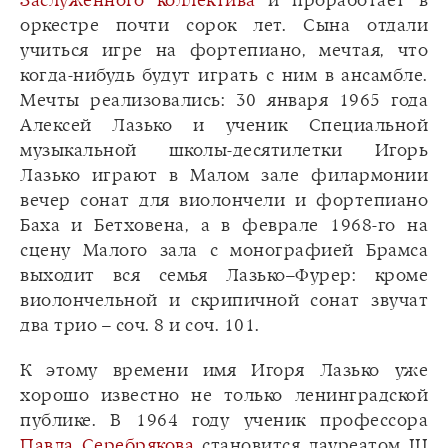
Заслуженного коллектива
и проработает в
оркестре почти сорок лет. Сына отдали
учиться игре на фортепиано, мечтая, что
когда-нибудь будут играть с ним в ансамбле.
Мечты реализовались: 30 января 1965 года
Алексей Лазько и ученик Специальной
музыкальной школы-десятилетки Игорь
Лазько играют в Малом зале филармонии
вечер сонат для виолончели и фортепиано
Баха и Бетховена, а в феврале 1968-го на
сцену Малого зала с монографией Брамса
выходит вся семья Лазько–Фурер: кроме
виолончельной и скрипичной сонат звучат
два трио – соч. 8 и соч. 101.
К этому времени имя Игоря Лазько уже
хорошо известно не только ленинградской
публике. В 1964 году ученик профессора
Павла Серебрякова
становится лауреатом III