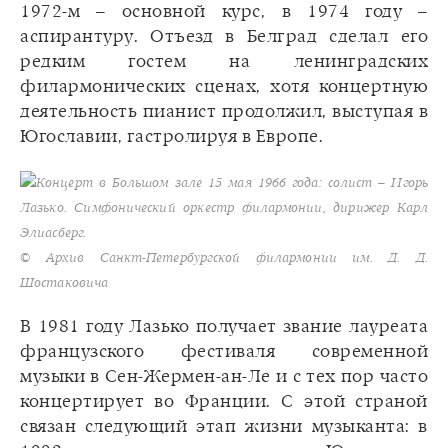
1972-м – основной курс, в 1974 году –
аспирантуру. Отъезд в Белград сделал его
редким гостем на ленинградских
филармонических сценах, хотя концертную
деятельность пианист продолжил, выступая в
Югославии, гастролируя в Европе.
Концерт в Большом зале 15 мая 1966 года: солист – Игорь
Лазько. Симфонический оркестр филармонии, дирижер Карл
Элиасберг.
© Архив Санкт-Петербургской филармонии им. Д. Д.
Шостаковича
В 1981 году Лазько получает звание лауреата
французского фестиваля современной
музыки в Сен-Жермен-ан-Ле и с тех пор часто
концертирует во Франции. С этой страной
связан следующий этап жизни музыканта: в