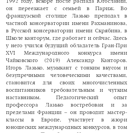
1992 году, вскоре после распада Югославии,
он переезжает с семьей в Париж. Во
французской столице Лазько преподал в
частной консерватории имени Рахманинова,
в Русской консерватории имени Скрябина, в
Школе канторум, где работает и сейчас. Здесь
у него учился будущий обладатель Гран-При
XVI Международного конкурса имени
Чайковского (2019) Александр Канторов.
Игорь Лазько, музыкант с тонким вкусом и
безупречными человеческими качествами,
становится для своих многочисленных
воспитанников требовательным и чутким
наставником. Педагогический опыт
профессора Лазько востребован и за
пределами Франции – он проводит мастер-
классы в Европе, участвует в жюри
юношеских международных конкурсов, в том