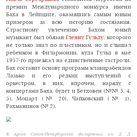
премии Международного конкурса имени
Баха в Лейпциге, оказавшись самым юным
призером за всю историю состязания.
Страстному увлечению Бахом юный
музыкант был обязан
Гленну Гульду
, которого
не только знал по пластинкам, но и слышал
ребенком в Филармонии, куда Гульд в мае
1957-го приезжал на единственные гастроли.
Бах составит основу программ клавирабендов
Лазько и его редких выступлений с
оркестром, в них, впрочем, наряду с
концертами Баха, будет и Бетховен (№№ 3, 4,
5), Моцарт (№ 20), Чайковский (№ 1),
Рахманинов (№ 2).
© Архив Санкт-Петербургской филармонии им. Д. Д.