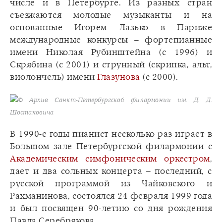
числе и в Петербурге. Из разных стран
съезжаются молодые музыканты и на
основанные Игорем Лазько в Париже
международные конкурсы – фортепианные
имени Николая Рубинштейна (с 1996) и
Скрябина (с 2001) и струнный (скрипка, альт,
виолончель) имени
Глазунова
(с 2000).
© Архив Санкт-Петербургской филармонии им. Д. Д.
Шостаковича
В 1990-е годы пианист несколько раз играет в
Большом зале Петербургской филармонии с
Академическим симфоническим оркестром
,
дает и два сольных концерта – последний, с
русской программой из Чайковского и
Рахманинова, состоялся 24 февраля 1999 года
и был посвящен 90-летию со дня рождения
Павла Серебрякова.