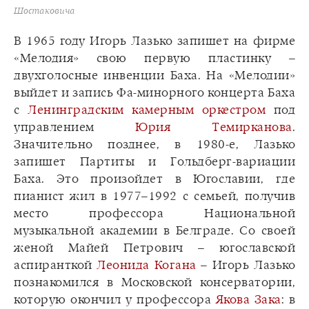
Шостаковича
В 1965 году Игорь Лазько запишет на фирме
«Мелодия» свою первую пластинку –
двухголосные инвенции Баха. На «Мелодии»
выйдет и запись Фа-минорного концерта Баха
с
Ленинградским камерным оркестром
под
управлением
Юрия Темирканова
.
Значительно позднее, в 1980-е, Лазько
запишет Партиты и Гольдберг-вариации
Баха. Это произойдет в Югославии, где
пианист жил в 1977–1992 с семьей, получив
место профессора Национальной
музыкальной академии в Белграде. Со своей
женой Майей Петрович – югославской
аспиранткой
Леонида Когана
– Игорь Лазько
познакомился в Московской консерватории,
которую окончил у профессора
Якова Зака
: в