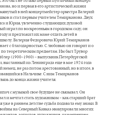
, это был не только первый публичный концерт
ова, но и первая в его артистической жизни
омянутый в ней концертмейстер оркестра Валерий
шков и стал первым учителем Темирканова. Двух
риса и Юрия, увлеченно слушающих духовой
рый играл по воскресеньям в городском саду, он
 году и предложил их маме отдать детей в
школу. Валерия Федоровича Юрий Темирканов
нает с благодарностью. С любовью он говорит и о
е по теоретическим предметам. Им был Трувор
блер (1900–1960) – выпускник Петербургской
, высланный из Ленинграда еще в мае 1924 года
й немец, не раз потом арестованный, но в итоге, в
овавшийся в Нальчике. С ним Темирканов
вязь до конца жизни учителя.
пач с музыкой свое будущее не связывал. Он
ал и мечтал стать художником – как старший брат
я уже в раннем детстве судьба подавала ему знаки. В
 войны на Северный Кавказ эвакуировали многих
зыкантов, артистов, художников, размещением