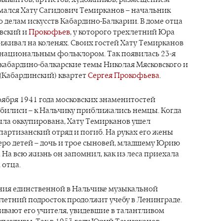
мался Хату Сагидович Темирканов – начальник
 делам искусств Кабардино-Балкарии. В доме отца
вский и
Прокофьев
, у которого трехлетний Юра
живал на коленях. Своих гостей Хату Темирканов
 национальным фольклором. Так появилась 23-я
кабардино-балкарские темы Николая Мясковского и
(Кабардинский) квартет
Сергея Прокофьева
.
оября 1941 года московских знаменитостей
Тбилиси – к Нальчику приближались немцы. Когда
ыла оккупирована, Хату Темирканов ушел
партизанский отряд и погиб. На руках его жены
еро детей – дочь и трое сыновей, младшему Юрию
. На всю жизнь он запомнил, как из леса приехала
 отца.
ния единственной в Нальчике музыкальной
летний подросток продолжит учебу в Ленинграде.
ивают его учителя, увидевшие в талантливом