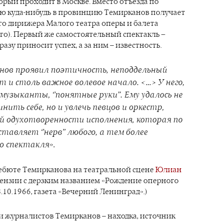
торый проходит в Москве. Вместо отъезда по
ю куда-нибудь в провинцию Темирканов получает
го дирижера Малого театра оперы и балета
о). Первый же самостоятельный спектакль –
разу приносит успех, а за ним – известность.
нов проявил поэтичность, неподдельный
 и столь важное волевое начало. <…> У него,
музыканты, ‘’понятные руки’’. Ему удалось не
нить себе, но и увлечь певцов и оркестр,
й одухотворенности исполнения, которая по
ставляет ‘’нерв’’ любого, а тем более
о спектакля».
дебюте Темирканова на театральной сцене
Юлиан
ензии с дерзким названием «Рождение оперного
.10.1966, газета «Вечерний Ленинград».)
и журналистов Темирканов – находка, источник