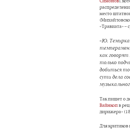
Симонов
), ко
распределени
место штатно
(Михайловског
«Травиата» – с
«Ю. Темирка
темперамент
как говорят 
только подчи
добиться то
сути дела со
музыкальног
Так пишет о 
Вайнкоп
в рец
дирижера» (18
Для критиков 