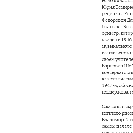
Надо полагать
Юрия Темиркан
рецензия. Уп
Федорович Да
братьев – Бо
оркестр, кото
увидел в 1946
музыкальную 
всегда вспоми
своем учител
Карлович Шей
консерватории
как этнически
1947-м, обосн
поддерживал с
Сам юный скри
неплохо рисов
Владимир. Хот
самом начале
известных му