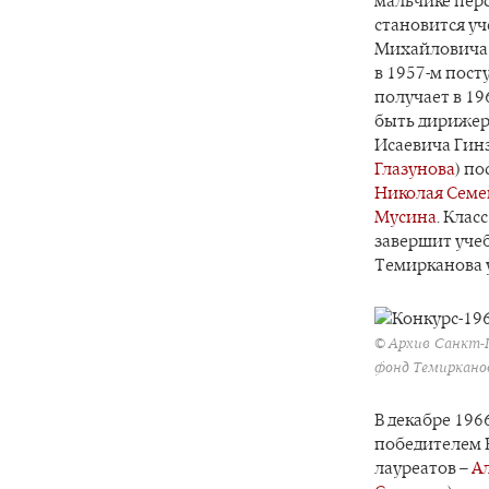
мальчике перс
становится у
Михайловича 
в 1957-м пост
получает в 196
быть дирижер
Исаевича Гин
Глазунова
) п
Николая Семе
Мусина
. Клас
завершит учеб
Темирканова у
© Архив Санкт-
фонд Темиркано
В декабре 196
победителем 
лауреатов –
А