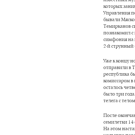
которых зани
Управления по
бывали Мяско
Темирканов си
познакомил с
симфония на 
2-й струнный 
Уже к концу н
отправили в 
республика б
комиссаром в 
осталось четв
было три года
телега с телом
После оконча
семилетки 14-
На этом наста