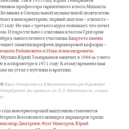
пективы. Так в 1953 году Юрий Темирканов
чеником профессора скрипичного класса Михаила
Белякова в Специальной музыкальной десятилетке,
упает в консерваторию, первый диплом – альтиста –
2 году. Но уже с третьего курса понимает, что хочет
ом. И параллельно с альтовым классом Григория
збурга (многолетнего участника
Квартета имени
осещает занятия корифеев дирижерской кафедры –
новича Рабиновича
и
Ильи Александровича
с Мусина Юрий Темирканов окончит в 1966-м, у него
у в аспирантуре в 1971 году. К этому времени имя
же на устах у публики и критики.
Юрий Темирканов на II Всесоюзном конкурсе дирижеров
Петербургской филармонии им. Д. Д. Шостаковича, личный
ва
6 года консерваторский выпускник становится
Второго Всесоюзного конкурса дирижеров (среди
лександр Дмитриев
,
Фуат Мансуров
,
Юрий