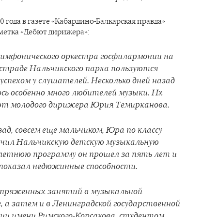
60 года в газете «Кабардино-Балкарская правда»
метка «Дебют дирижера»:
имфонического оркестра госфилармонии на
траде Нальчикского парка пользуются
успехом у слушателей. Несколько дней назад
ось особенно много любителей музыки. Их
ют молодого дирижера Юрия Темирканова.
ад, совсем еще мальчиком, Юра по классу
нчил Нальчикскую детскую музыкальную
летнюю программу он прошел за пять лет и
 показал недюжинные способности.
пряженных занятий в музыкальной
, а затем и в Ленинградской государственной
ии имени Римского-Корсакова, студентом