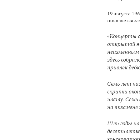
19 августа 19
появляется за
«Концерты с
открытой эс
неизменным 
здесь собрал
привлек деб
Семь лет наз
скрипки око
школу. Семи
на экзамене
Шли годы на
десятилетке
консерватор