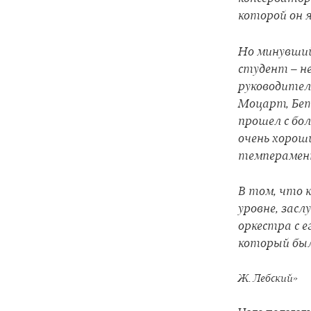
которой он я
Но минувший
студент – не
руководител
Моцарт, Бет
прошел с бо
очень хорош
темперамент
В том, что 
уровне, засл
оркестра с 
который был
Ж. Лебский»