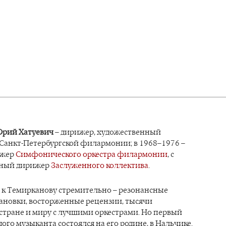
Юрий Хатуевич
– дирижер, художественный
 Санкт-Петербургской филармонии; в 1968–1976 –
ижер
Симфонического оркестра филармонии
, с
авный дирижер
Заслуженного коллектива
.
 к Темирканову стремительно – резонансные
ановки, восторженные рецензии, тысячи
стране и миру с лучшими оркестрами. Но первый
ого музыканта состоялся на его родине, в Нальчике.