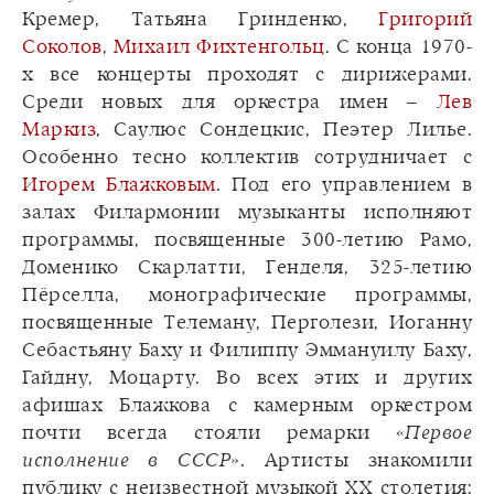
Кремер, Татьяна Гринденко,
Григорий
Соколов
,
Михаил Фихтенгольц
. С конца 1970-
х все концерты проходят с дирижерами.
Среди новых для оркестра имен –
Лев
Маркиз
, Саулюс Сондецкис, Пеэтер Лилье.
Особенно тесно коллектив сотрудничает с
Игорем Блажковым
. Под его управлением в
залах Филармонии музыканты исполняют
программы, посвященные 300-летию Рамо,
Доменико Скарлатти, Генделя, 325-летию
Пёрселла, монографические программы,
посвященные Телеману, Перголези, Иоганну
Себастьяну Баху и Филиппу Эммануилу Баху,
Гайдну, Моцарту. Во всех этих и других
афишах Блажкова с камерным оркестром
почти всегда стояли ремарки
«Первое
исполнение в СССР»
. Артисты знакомили
публику с неизвестной музыкой ХХ столетия: