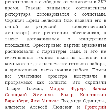
репетировал в свободное от занятости в ЗКР
время. Гозман занимался составлением
репертуара, договаривался с солистами.
Скрипач Ефим Бельский (как назвали его в
одной из рецензий – «общественный
директор») эти репетиции обеспечивал, а
также договаривался о концертных
площадках. Оркестровые партии музыканты
расписывали с партитуры сами, и это не
сегодняшняя техника нажатия клавиши на
компьютере для распечатки готового набора,
а кропотливая, часто ночная работа. Почти
все участники оркестра выступали в
программах как солисты. Это скрипачи
Лазарь Гозман,
Мирра Фурер
,
Вадим
Селицкий
,
Эммануил Бодер
,
Константин
Варенберг
,
Яков Милкис
, Людмида Одинцова,
альтисты Алексей Людевиг и
Григорий