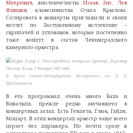
Меерович
, виолончелисты
Исаак Зис
,
Лев
Фишков
, клавесинистка Ольга Крылова.
Солировать в концерты приглашали и своих
коллег по Заслуженному коллективу –
скрипачей и духовиков, которые постепенно
тоже войдут в состав Ленинградского
камерного оркестра.
Мирра Фурер и Ленинградский камерный оркестр. Дирижер
Пеэтер Лилье. 2 декабря 1982 года.
© Архив Санкт-Петербургской филармонии им. Д. Д.
Шостаковича
В его программах очень много Баха и
Вивальди, прежде редко звучавшего в
концертных залах. Есть Гендель, Глюк, Гайдн,
Моцарт. В этих концертах оркестр чаще всего
играет без дирижера. Но почти сразу в