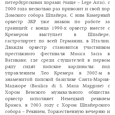
петербургскими хорами (чаще – Lege Artis), с
2000 года несколько раз привозит и свой хор
Домского собора Шпайера. С ним Камерный
оркестр ЗКР уже знаком по работе за
границей: с конца 1990-х оркестр вместе с
Кремером выступает в Шпайере,
гастролирует по всей Германии, в Италии.
Дважды оркестр становится участником
престижного фестиваля Musica Sacra в
Ватикане, где среди слушателей в первом
ряду сидят папские кардиналы: под
управлением Лео Кремера в 2002-м в
знаменитой папской базилике Санта-Мария-
Маджоре (Basilica di S. Maria Maggiore) с
Хором Венского музыкального общества
оркестр исполняет Немецкий реквием
Брамса, в 2003 году с Хором Шпайерского
собора – Реквием, Торжественную вечерню и