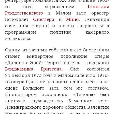
репертуаре появляется ХХ век: в июне 1963-
го под управлением
Геннадия
Рождественского
в Малом зале оркестр
исполняет
Онеггера
и
Мийо
. Тенденция
сочетания старого и нового сохранится в
программной политике камерного
коллектива.
Одним из важных событий в его биографии
станет концертное исполнение оперы
«Дидона и Эней» Генри Пёрселла в редакции
Бенджамина Бриттена
. Оно состоится
21 декабря 1973 года в Малом зале и до 1976-
го опера будет не раз повторена и здесь, и на
сцене Большого зала тем же составом.
Инициатором исполнения «Дидоны» был
дирижер, руководитель Камерного хора
Ленинградского хорового общества Валентин
Нестеров. Большой знаток музыки ушедших