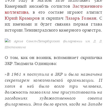
1958 году в Малом зале исполняет уже
Камерный ансамбль солистов
Заслуженного
коллектива
, в его составе играют альтист
Юрий Крамаров
и скрипач
Лазарь Гозман
. С
их именами и будет связана первая глава
истории Ленинградского камерного оркестра.
© Архив Санкт-Петербургской филармонии им. Д. Д.
Шостаковича
О том, как он возник, вспоминает скрипачка
ЗКР Людмила Одинцова:
«В 1961 я поступила в ЗКР и была назначена
секретарем комсомольской организации. И
хотя в ней было всего три человека,
должность позволяла мне присутствовать на
заседаниях художественного совета
филармонии. Это было время, когда на Западе