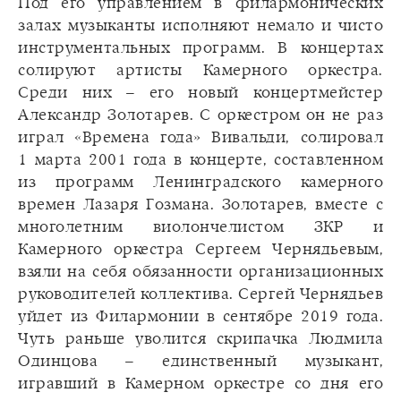
Под его управлением в филармонических
залах музыканты исполняют немало и чисто
инструментальных программ. В концертах
солируют артисты Камерного оркестра.
Среди них – его новый концертмейстер
Александр Золотарев. С оркестром он не раз
играл «Времена года» Вивальди, солировал
1 марта 2001 года в концерте, составленном
из программ Ленинградского камерного
времен Лазаря Гозмана. Золотарев, вместе с
многолетним виолончелистом ЗКР и
Камерного оркестра Сергеем Чернядьевым,
взяли на себя обязанности организационных
руководителей коллектива. Сергей Чернядьев
уйдет из Филармонии в сентябре 2019 года.
Чуть раньше уволится скрипачка Людмила
Одинцова – единственный музыкант,
игравший в Камерном оркестре со дня его