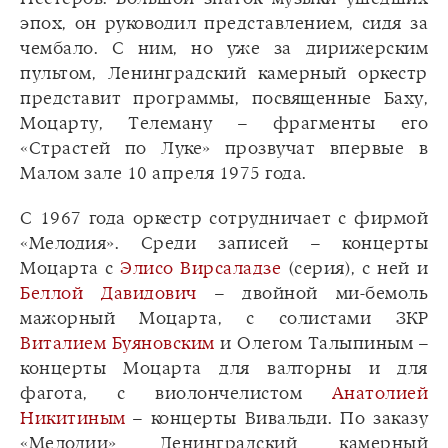
эпох, он руководил представлением, сидя за
чембало. С ним, но уже за дирижерским
пультом, Ленинградский камерный оркестр
представит программы, посвященные Баху,
Моцарту, Телеману – фрагменты его
«Страстей по Луке» прозвучат впервые в
Малом зале 10 апреля 1975 года.
С 1967 года оркестр сотрудничает с фирмой
«Мелодия». Среди записей – концерты
Моцарта с
Элисо Вирсаладзе
(серия), с ней и
Беллой Давидович
– двойной ми-бемоль
мажорный Моцарта, с солистами ЗКР
Виталием Буяновским
и Олегом Талыпиным –
концерты Моцарта для валторны и для
фагота, с виолончелистом
Анатолией
Никитиным
– концерты Вивальди. По заказу
«Мелодии» Ленинградский камерный