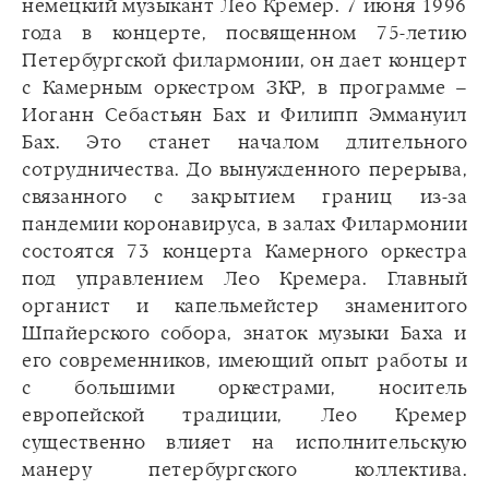
немецкий музыкант Лео Кремер. 7 июня 1996
года в концерте, посвященном 75-летию
Петербургской филармонии, он дает концерт
с Камерным оркестром ЗКР, в программе –
Иоганн Себастьян Бах и Филипп Эммануил
Бах. Это станет началом длительного
сотрудничества. До вынужденного перерыва,
связанного с закрытием границ из-за
пандемии коронавируса, в залах Филармонии
состоятся 73 концерта Камерного оркестра
под управлением Лео Кремера. Главный
органист и капельмейстер знаменитого
Шпайерского собора, знаток музыки Баха и
его современников, имеющий опыт работы и
с большими оркестрами, носитель
европейской традиции, Лео Кремер
существенно влияет на исполнительскую
манеру петербургского коллектива.