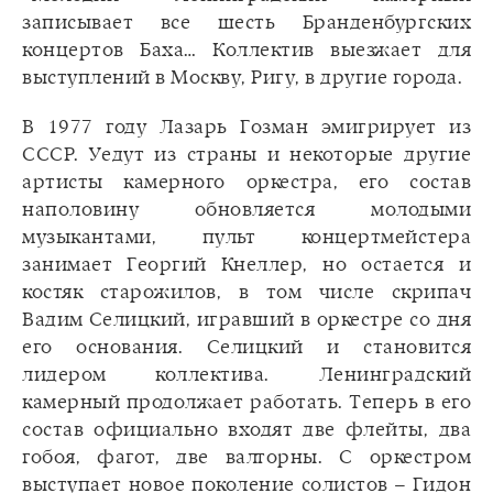
записывает все шесть Бранденбургских
концертов Баха… Коллектив выезжает для
выступлений в Москву, Ригу, в другие города.
В 1977 году Лазарь Гозман эмигрирует из
СССР. Уедут из страны и некоторые другие
артисты камерного оркестра, его состав
наполовину обновляется молодыми
музыкантами, пульт концертмейстера
занимает Георгий Кнеллер, но остается и
костяк старожилов, в том числе скрипач
Вадим Селицкий, игравший в оркестре со дня
его основания. Селицкий и становится
лидером коллектива. Ленинградский
камерный продолжает работать. Теперь в его
состав официально входят две флейты, два
гобоя, фагот, две валторны. С оркестром
выступает новое поколение солистов – Гидон