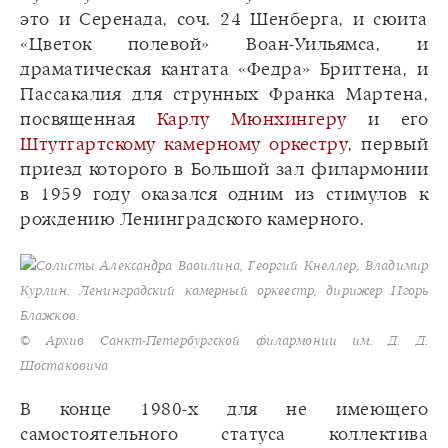
это и Серенада, соч. 24 Шенберга, и сюита
«Цветок полевой» Воан-Уильямса, и
драматическая кантата «Федра» Бриттена, и
Пассакалия для струнных Франка Мартена,
посвященная
Карлу Мюнхингеру
и его
Штутгартскому камерному оркестру
, первый
приезд которого в Большой зал филармонии
в 1959 году оказался одним из стимулов к
рождению Ленинградского камерного.
Солисты Александра Вавилина, Георгий Кнеллер, Владимир
Курлин. Ленинградский камерный оркеестр, дирижер Игорь
Блажков.
© Архив Санкт-Петербургской филармонии им. Д. Д.
Шостаковича
В конце 1980-х для не имеющего
самостоятельного статуса коллектива