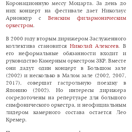
Коронационную мессу Моцарта. За день до
них концерт на фестивале дает Николаус
Арнонкур с
Венским филармоническим
оркестром
.
В 2000 году вторым дирижером Заслуженного
коллектива становится
Николай Алексеев
. В
его неформальные обязанности входит и
руководство Камерным оркестром ЗКР. Вместе
они дадут один концерт в Большом зале
(2002) и несколько в Малом зале (2002, 2007,
2017), совершат гастрольную поездку в
Японию (2002). Но интересы дирижера
сосредоточены на репертуаре для большого
симфонического оркестра, и неофициальным
лидером камерного состава остается Лео
Кремер.