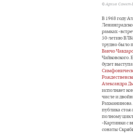
© Архив Санкт-
В 1968 году А
Ленинградско
рамках «встре
50-летию ВЛК
трудно было 
Ванчо Чавдар
Чайковского. Е
будет выступа
Симфоническ
Рождественск
Александра Д
исполняет ко
числе и двойн
Рахманинова.
публика стоя
полному цикл
«Картинки с в
сонаты Скряб