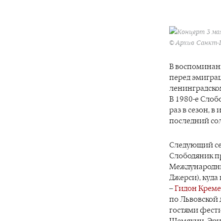
Концерт 3 мая
© Архив Санкт-
В воспоминани
перед эмиграц
ленинградско
В 1980-е Слоб
раз в сезон, в
последний сол
Следующий сез
Слободяник пр
Международны
Джерси), куда
–
Гидон Крем
по Львовской 
гостями фест
Шемякин, Эрнс