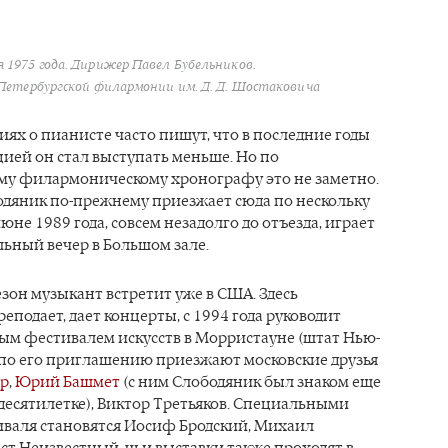
 1975 года. Дирижер Павел Бубельников.
Петербургской филармонии им. Д. Д. Шостаковича
ях о пианисте часто пишут, что в последние годы
ией он стал выступать меньше. Но по
му филармоническому хронографу это не заметно.
одяник по-прежнему приезжает сюда по нескольку
 июне 1989 года, совсем незадолго до отъезда, играет
ьный вечер в Большом зале.
он музыкант встретит уже в США. Здесь
еподает, дает концерты, с 1994 года руководит
м фестивалем искусств в Морристауне (штат Нью-
 по его приглашению приезжают московские друзья
ер
,
Юрий Башмет
(с ним Слободяник был знаком еще
десятилетке), Виктор Третьяков. Специальными
иваля становятся Иосиф Бродский, Михаил
т Неизвестный, чьи выставки также проходят в