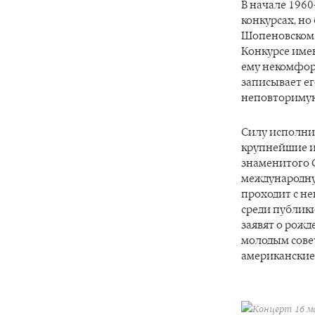
В начале 1960
конкурсах, но
Шопеновском 
Конкурсе имен
ему некомфор
записывает ег
неповториму
Силу исполни
крупнейшие и
знаменитого С
международну
проходит с не
среди публик
заявят о рожд
молодым сове
американские 
Концерт 16 м