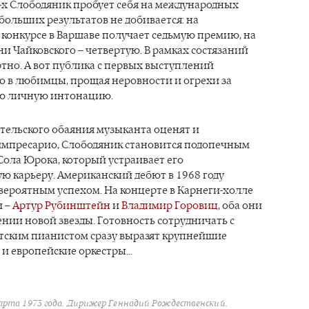
-х Слободяник пробует себя на международных
 больших результатов не добивается: на
конкурсе в Варшаве получает седьмую премию, на
и Чайковского – четвертую. В рамках состязаний
тно. А вот публика с первых выступлений
о в любимцы, прощая неровности и огрехи за
ю личную интонацию.
тельского обаяния музыканта оценят и
мпресарио, Слободяник становится подопечным
ола Юрока, который устраивает его
ю карьеру. Американский дебют в 1968 году
вероятным успехом. На концерте в Карнеги-холле
и –
Артур Рубинштейн
и
Владимир Горовиц
, оба они
ении новой звезды. Готовность сотрудничать с
тским пианистом сразу выразят крупнейшие
и европейские оркестры...
арта 1973 года. Дирижер Геннадий Рождественский.