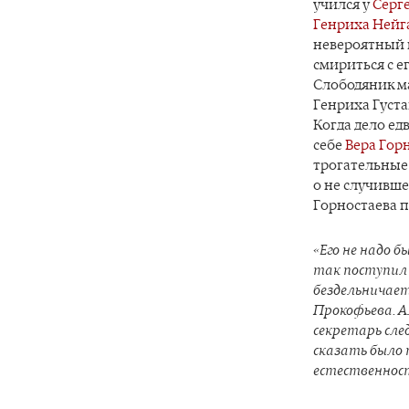
учился у
Серг
Генриха Нейг
невероятный п
смириться с е
Слободяник ма
Генриха Густа
Когда дело ед
себе
Вера Гор
трогательные
о не случивше
Горностаева п
«Его не надо 
так поступил 
бездельничает
Прокофьева. А
секретарь след
сказать было п
естественност