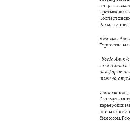
а через неско
Третьяковым 
Соллертинско
Рахманинова.
В Москве Алек
Горностаева 
«Когда Алик (
зале, публика
не в форме, н
тяжело, с тру
Слободяник уш
Сын музыкант
карьерой пиан
оператор) ки
бизнесом, Рос