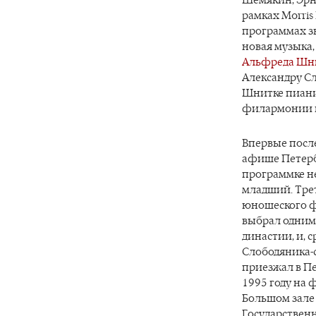
рамках Morris I
программах з
новая музыка,
Альфреда Шн
Александру С
Шнитке пиани
филармонии в
Впервые после
афише Петерб
программке не
младший. Тре
юношеского фе
выбрал одним
династии, и, 
Слободяника-с
приезжал в П
1995 году на 
Большом зале
Государствен