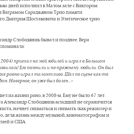
лько дней исполнил в Малом зале с Виктором
и Ваграмом Сараджяном Трио памяти
го Дмитрия Шостаковича и Элегическое трио
сандр Слободяник бывал и позднее. Вера
вспоминала:
в 2004) приехал на мой юбилей и играл в Большом
 взвилась! Его помнили и по-прежнему любили. Он был
о все равно играл талантливо. Шел по сцене как-то
дом. Наверное, он уже был болен…»
ел из жизни рано, в 2008-м. Ему не было 67 лет.
а Александр Слободяник-младший не ограничится
иста, начнет сниматься и снимать (как режиссер и
но, деля жизнь между музыкой, кинематографом и
сией и США.