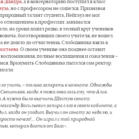
ея Дижура
, а в консерваторию поступил в класс
ауза
, но с профессором не сошелся. Признавая
риродный талант студента, Нейгауз не мог
го отношением к профессии: занимался
ло, на уроки ходил редко, в тесный круг учеников
вовича, боготворивших своего учителя, не вошел.
ва не дошло до отчисления, Слободяника взяла к
ностаева
. О своем ученике она позднее оставит
 воспоминания, полные восхищения и сожаления –
мся. Вразумить Слободяника пытался сам ректор.
исала:
было учить, – только запереть в комнате. Однажды
Свешников, когда я пожаловалась ему, что Алик
. А нужно было выучить Шестую сонату
лександр Васильевич запирал его в своем кабинете, а
ил, когда он уходит. Выучил он сонату за неделю, и
росто нечего!.... Он играл с той природной
ью, которая дается от Бога».