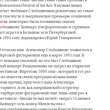
nternational Festival of the Arts. В музыкальных
вучат любимые Слободяником романтики, но также
 в том числе и американские премьеры сочинений
итке
, некоторые были посвящены самому
лободянику. Концерт для фортепиано и струнных
ст играл и в Большом зале Петербургской
 1994 году, дирижировал Юрий Темирканов.
 отъезда имя «Александр Слободяник» появилось в
ургской филармонии еще в марте 1993 года. В
т никаких указаний, но это был Слободяник-
тий концерт Рахманинова он сыграл на открытии
стиваля «Виртуозы 2000 года», который в тот раз
 из сюжетов своих программ музыкальные
среди прочих, пригласил сына Александра
таршего. А он, как американский гастролер,
етербургскую филармонию еще лишь один раз: в
фестивале «Звезды белых ночей» сыграл 24 июня в
 Концерт соль минор Мендельсона с
ным симфоническим оркестром Равиля Мартынова,