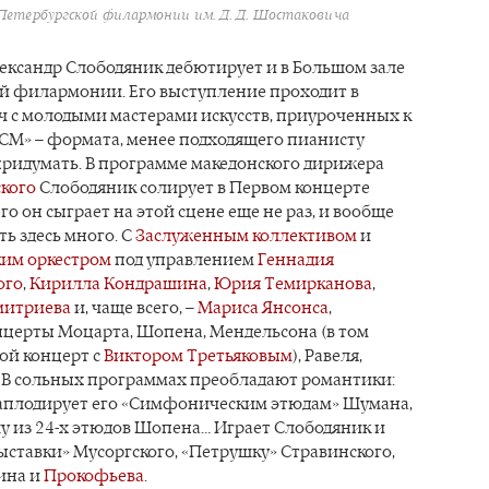
Петербургской филармонии им. Д. Д. Шостаковича
лександр Слободяник дебютирует и в Большом зале
й филармонии. Его выступление проходит в
ч с молодыми мастерами искусств, приуроченных к
СМ» – формата, менее подходящего пианисту
придумать. В программе македонского дирижера
ского
Слободяник солирует в Первом концерте
го он сыграет на этой сцене еще не раз, и вообще
ть здесь много. С
Заслуженным коллективом
и
им оркестром
под управлением
Геннадия
ого
,
Кирилла Кондрашина
,
Юрия Темирканова
,
митриева
и, чаще всего, –
Мариса Янсонса
,
нцерты Моцарта, Шопена, Мендельсона (в том
ой концерт с
Виктором Третьяковым
), Равеля,
 В сольных программах преобладают романтики:
 аплодирует его «Симфоническим этюдам» Шумана,
у из 24-х этюдов Шопена… Играет Слободяник и
ыставки» Мусоргского, «Петрушку» Стравинского,
ина и
Прокофьева
.