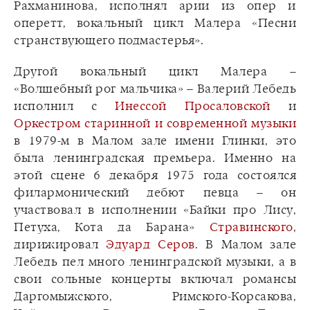
Рахманинова, исполнял арии из опер и
оперетт, вокальный цикл Малера «Песни
странствующего подмастерья».
Другой вокальный цикл Малера –
«Волшебный рог мальчика» – Валерий Лебедь
исполнил с
Инессой Просаловской
и
Оркестром старинной и современной музыки
в 1979-м в Малом зале имени Глинки, это
была ленинградская премьера. Именно на
этой сцене 6 декабря 1975 года состоялся
филармонический дебют певца – он
участвовал в исполнении «Байки про Лису,
Петуха, Кота да Барана»
Стравинского
,
дирижировал
Эдуард Серов
. В Малом зале
Лебедь пел много ленинградской музыки, а в
свои сольные концерты включал романсы
Даргомыжского, Римского-Корсакова,