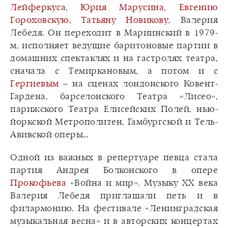
Лейферкуса
,
Юрия Марусина
,
Евгению
Гороховскую
,
Татьяну Новикову
, Валерия
Лебедя. Он переходит в Мариинский в 1979-
м, исполняет ведущие баритоновые партии в
домашних спектаклях и на гастролях театра,
сначала с Темиркановым, а потом и с
Гергиевым
– на сценах лондонского Ковент-
Гардена, барселонского Театра «Лисео»,
парижского Театра Елисейских Полей, нью-
йоркской Метрополитен, Гамбургской и Тель-
Авивской оперы…
Одной из важных в репертуаре певца стала
партия Андрея Болконского в опере
Прокофьева
«Война и мир». Музыку ХХ века
Валерия Лебедя приглашали петь и в
филармонию. На фестивале «Ленинградская
музыкальная весна» и в авторских концертах