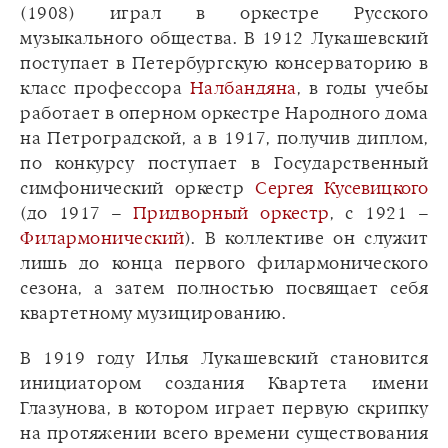
(1908) играл в оркестре Русского
музыкального общества. В 1912 Лукашевский
поступает в Петербургскую консерваторию в
класс профессора
Налбандяна
, в годы учебы
работает в оперном оркестре Народного дома
на Петроградской, а в 1917, получив диплом,
по конкурсу поступает в Государственный
симфонический оркестр
Сергея Кусевицкого
(до 1917 –
Придворный оркестр
, с 1921 –
Филармонический
). В коллективе он служит
лишь до конца первого филармонического
сезона, а затем полностью посвящает себя
квартетному музицированию.
В 1919 году Илья Лукашевский становится
инициатором создания Квартета имени
Глазунова, в котором играет первую скрипку
на протяжении всего времени существования