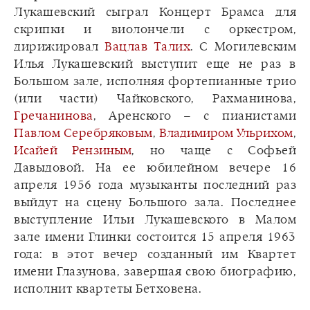
Лукашевский сыграл Концерт Брамса для
скрипки и виолончели с оркестром,
дирижировал
Вацлав Талих
. С Могилевским
Илья Лукашевский выступит еще не раз в
Большом зале, исполняя фортепианные трио
(или части) Чайковского, Рахманинова,
Гречанинова
, Аренского – с пианистами
Павлом Серебряковым
,
Владимиром Ульрихом
,
Исайей Рензиным
, но чаще с Софьей
Давыдовой. На ее юбилейном вечере 16
апреля 1956 года музыканты последний раз
выйдут на сцену Большого зала. Последнее
выступление Ильи Лукашевского в Малом
зале имени Глинки состоится 15 апреля 1963
года: в этот вечер созданный им Квартет
имени Глазунова, завершая свою биографию,
исполнит квартеты Бетховена.