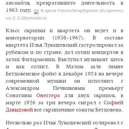
ансамбля, прекратившего деятельность в
1963 году.
© Архив Санкт-Петербургской филармонии
им. Д. Д. Шостаковича
Класс скрипки и квартета он ведет и в
консерватории (1938–1967). В составе
квартета Илья Лукашевский гастролировал за
рубежом и по стране, дал сотни концертов в
залах Филармонии. Выступал музыкант здесь
и как солист. В Малом зале (ныне
Бетховенское фойе) в декабре 1924 на вечере
современной музыки он исполнил с
Александром Печниковым премьеру
Сонатины
Онеггера
для двух скрипок, в
марте 1926 за три вечера сыграл с
Софьей
Давыдовой
все скрипичные сонаты Бетховена.
Несколько раз Илья Лукашевский солировал с