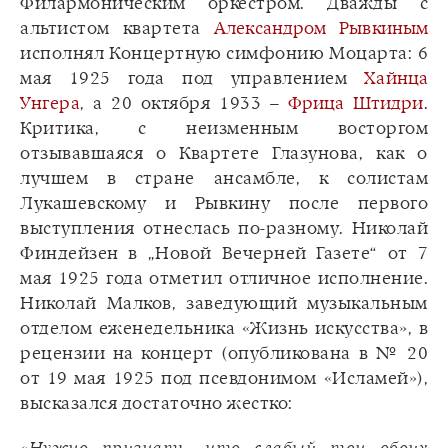
Филармоническим оркестром. Дважды с
альтистом квартета
Александром Рывкиным
исполнял Концертную симфонию Моцарта: 6
мая 1925 года под управлением
Хайнца
Унгера
, а 20 октября 1933 –
Фрица Штидри
.
Критика, с неизменным восторгом
отзывавшаяся о Квартете Глазунова, как о
лучшем в стране ансамбле, к солистам
Лукашевскому и Рывкину после первого
выступления отнеслась по-разному. Николай
Финдейзен в „Новой Вечерней Газете“ от 7
мая 1925 года отметил отличное исполнение.
Николай Малков, заведующий музыкальным
отделом еженедельника «Жизнь искусства», в
рецензии на концерт (опубликована в № 20
от 19 мая 1925 под псевдонимом «Исламей»),
высказался достаточно жестко: