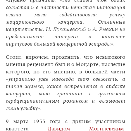
«Нужно признать, что слабый тон обоих
солистов и в частности нечистая интонация
альта мало содействовали успеху
моцартовского концерта. Отличные
квартетисты, И. Лукашевский и А. Рывкин не
представляют интереса в качестве
виртуозов большой концертной эстрады»
.
Стоит, впрочем, прояснить, что невысокого
мнения рецензент был и о Моцарте, наследие
которого, по его мнению, в большей части
«утратило уже навсегда свою свежесть, а
такая музыка, какая встречается в andante
концерта, явно граничит с цыганским
сердцещипательным романсом и вызывает
лишь улыбку»
.
9 марта 1933 года с другим участником
квартета
Давидом Могилевским