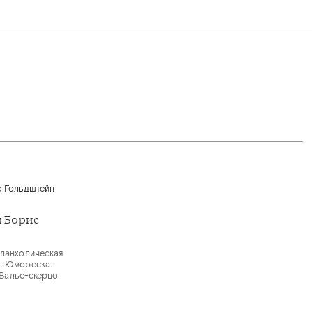
 Борис
еланхолическая
. Юмореска.
. Вальс-скерцо