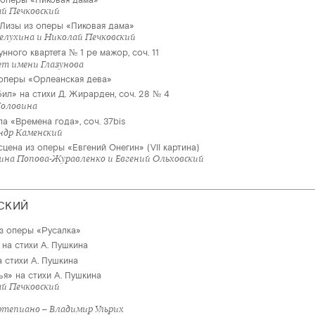
ай Печковский
 Лизы из оперы «Пиковая дама»
Белухина и Николай Печковский
унного квартета № 1 ре мажор, соч. 11
ет имени Глазунова
оперы «Орлеанская дева»
ил» на стихи Д. Жирарден, соч. 28 № 4
Головина
ла «Времена года», соч. 37bis
ндр Каменский
цена из оперы «Евгений Онегин» (VII картина)
ина Попова-Журавленко и Евгений Ольховский
СКИЙ
из оперы «Русалка»
на стихи А. Пушкина
 стихи А. Пушкина
ья» на стихи А. Пушкина
ай Печковский
тепиано – Владимир Ульрих