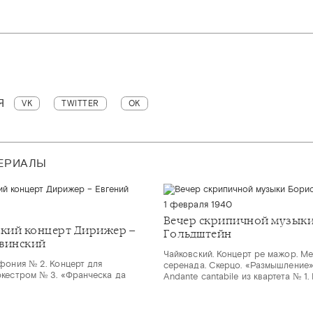
Я
VK
TWITTER
OK
ТЕРИАЛЫ
1 февраля 1940
Вечер скрипичной музыки
кий концерт Дирижер –
Гольдштейн
винский
Чайковский. Концерт ре мажор. М
фония № 2. Концерт для
серенада. Скерцо. «Размышление»
кестром № 3. «Франческа да
Andante cantabile из квартета № 1