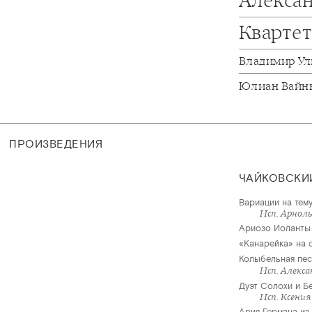
Алекса
Квартет
Владимир У
Юлиан Вайн
ПРОИЗВЕДЕНИЯ
ЧАЙКОВСКИ
Вариации на тему
Исп. Арнол
Ариозо Иоланты
«Канарейка» на с
Колыбельная песн
Исп. Алекса
Дуэт Солохи и Б
Исп. Ксения
Ария Германа из