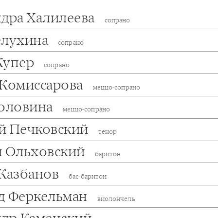
ндра Халилеева
сопрано
елухина
сопрано
Купер
сопрано
 Комиссарова
меццо-сопрано
Головина
меццо-сопрано
й Печковский
тенор
й Ольховский
баритон
 Казбанов
бас-баритон
д Феркельман
виолончель