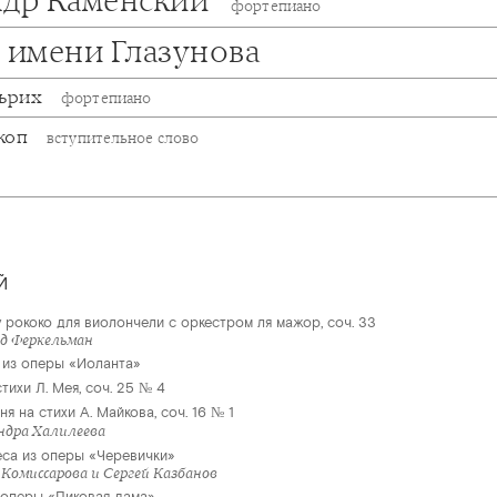
ндр Каменский
фортепиано
 имени Глазунова
льрих
фортепиано
коп
вступительное слово
Й
 рококо для виолончели с оркестром ля мажор, соч. 33
ьд Феркельман
 из оперы «Иоланта»
тихи Л. Мея, соч. 25 № 4
я на стихи А. Майкова, соч. 16 № 1
ндра Халилеева
еса из оперы «Черевички»
 Комиссарова и Сергей Казбанов
 оперы «Пиковая дама»