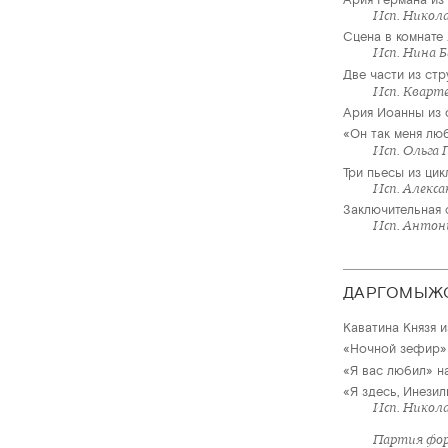
Исп. Никол
Сцена в комнате
Исп. Нина 
Две части из стр
Исп. Кварт
Ария Иоанны из 
«Он так меня люб
Исп. Ольга 
Три пьесы из цик
Исп. Алекса
Заключительная с
Исп. Антон
ДАРГОМЫЖ
Каватина Князя 
«Ночной зефир» 
«Я вас любил» на
«Я здесь, Инезил
Исп. Никол
Партия фор