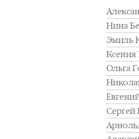
Алекса
Нина Б
Эмиль 
Ксения
Ольга 
Никола
Евгени
Сергей
Арноль