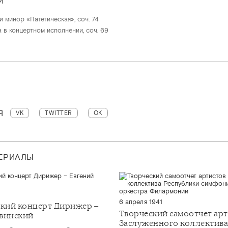
Й
 минор «Патетическая», соч. 74
 в концертном исполнении, соч. 69
Я
VK
TWITTER
OK
ТЕРИАЛЫ
6 апреля 1941
кий концерт Дирижер –
Творческий самоотчет ар
винский
Заслуженного коллектив