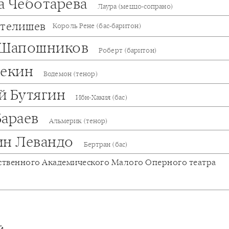
а Чеботарева
Лаура (меццо-сопрано)
ртелишев
Король Рене (бас-баритон)
 Шапошников
Роберт (баритон)
Чекин
Водемон (тенор)
й Бутягин
Ибн-Хакия (бас)
Бараев
Альмерик (тенор)
ин Левандо
Бертран (бас)
ственного Академического Малого Оперного театра