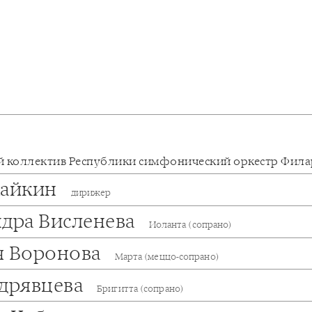
 коллектив Республики симфонический оркестр Фил
Хайкин
дирижер
ндра Висленева
Иоланта (сопрано)
я Воронова
Марта (меццо-сопрано)
удрявцева
Бригитта (сопрано)