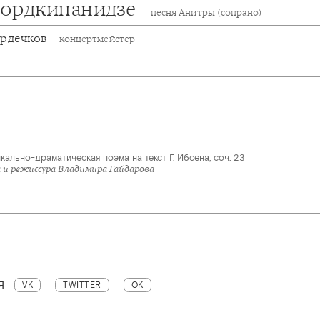
ордкипанидзе
песня Анитры (сопрано)
ердечков
концертмейстер
кально-драматическая поэма на текст Г. Ибсена, соч. 23
 и режиссура Владимира Гайдарова
Я
VK
TWITTER
OK