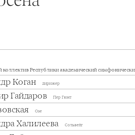
 коллектив Республики академический симфонически
ндр Коган
дирижер
ир Гайдаров
Пер Гюнт
зовская
Озе
ндра Халилеева
Сольвейг