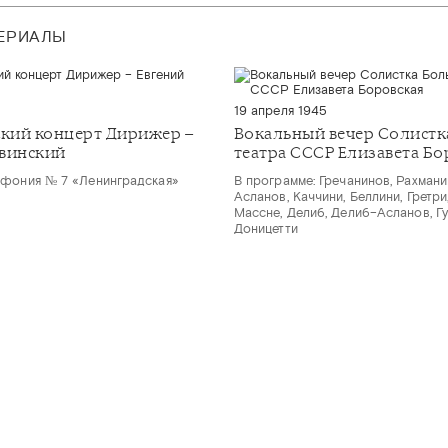
ТЕРИАЛЫ
19 апреля 1945
кий концерт Дирижер –
Вокальный вечер Солистк
винский
театра СССР Елизавета Бо
мфония № 7 «Ленинградская»
В программе: Гречанинов, Рахмани
Асланов, Каччини, Беллини, Гретри
Массне, Делиб, Делиб–Асланов, Гу
Доницетти