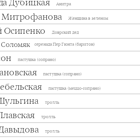
да Дубицкая
Анитра
 Митрофанова
Женщина в зеленом
й Осипенко
Доврский дед
 Соломяк
серенада Пер Гюнта (баритон)
сон
пастушка (сопрано)
рановская
пастушка (сопрано)
Небельская
пастушка (меццо-сопрано)
Шульгина
тролль
Плавская
тролль
 Давыдова
тролль