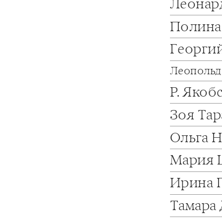
Леонар
Полина
Георги
Леопольд
Р. Якоб
Зоя Та
Ольга 
Мария 
Ирина 
Тамара