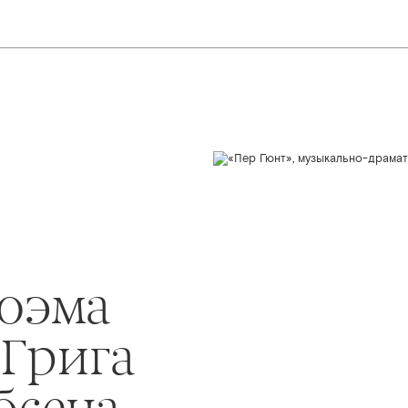
поэма
 Грига
бсена