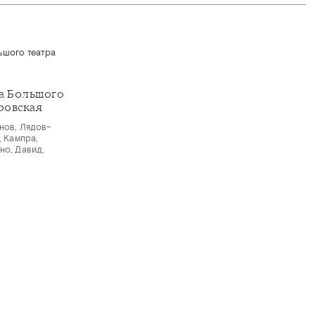
а Большого
ровская
нов, Лядов–
, Кампра,
но, Давид,