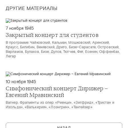
ДРУГИЕ МАТЕРИАЛЫ
7 ноября 1945
Закрытый концерт для студентов
В программе: Чайковский, Кальман, Мошковский, Аренский,
Краусс, Билибин, Венявский, Дриго, Бизе–Сарасате, Островский,
Варламов, Булахов, Бизе, Дулов, Тютчев, Фет, Есенин, Оффенбах,
Легар
10 ноября 1945
Симфонический концерт Дирижер –
Евгений Мравинский
Вагнер. Фрагменты из опер «Риенци», «Зигфрид», «Тристан и
Изольда», «Валькирия», «Лоэнгрин», «Тангейзер»
НАЗАД