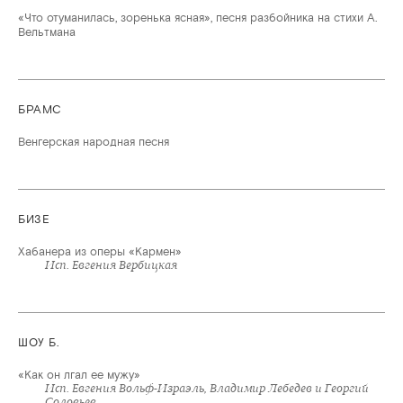
«Что отуманилась, зоренька ясная», песня разбойника на стихи А.
Вельтмана
БРАМС
Венгерская народная песня
БИЗЕ
Хабанера из оперы «Кармен»
Исп. Евгения Вербицкая
ШОУ Б.
«Как он лгал ее мужу»
Исп. Евгения Вольф-Израэль, Владимир Лебедев и Георгий
Соловьев