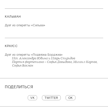
КАЛЬМАН
Дуэт из оперетты «Сильва»
КРАУСС
Дуэт из оперетты «Подвязка Борджиа»
Исп. Александра Юдина и Игорь Спиридов
Партия фортепиано – Софья Давыдова, Михаил Карпов,
Софья Вакман
ПОДЕЛИТЬСЯ
VK
TWITTER
OK