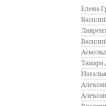
Елена 
Васили
Лаврен
Васили
Асколь
Тамара
Наталь
Алекса
Алекса