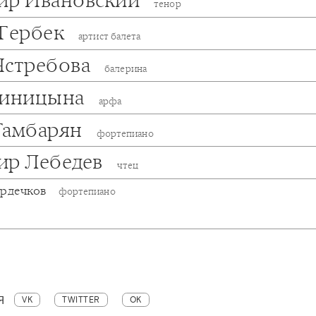
ир Ивановский
тенор
 Гербек
артист балета
Ястребова
балерина
Синицына
арфа
Гамбарян
фортепиано
ир Лебедев
чтец
ердечков
фортепиано
Я
VK
TWITTER
OK