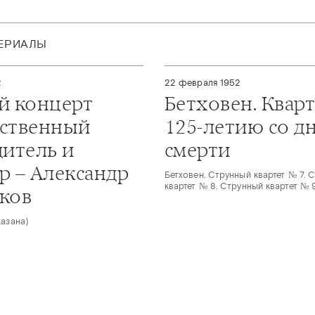
ТЕРИАЛЫ
2
22 февраля 1952
й концерт
Бетховен. Квар
ственный
125-летию со д
дитель и
смерти
р – Александр
Бетховен. Струнный квартет № 7. 
квартет № 8. Струнный квартет № 
ков
казана)