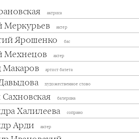
Грановская
актриса
й Меркурьев
актер
тий Ярошенко
бас
й Мехнецов
актер
д Макаров
артист балета
 Давыдова
художественное слово
я Сахновская
балерина
ндра Халилеева
сопрано
ндр Арди
актер