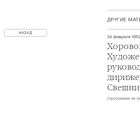
ДРУГИЕ МА
НАЗАД
24 февраля 195
Хорово
Художе
руково
дириже
Свешни
(программа не у