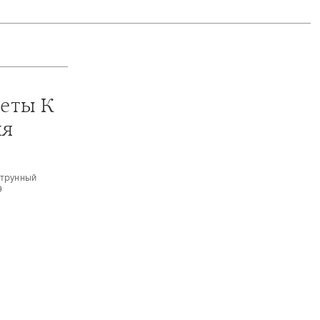
теты К
ня
Струнный
9