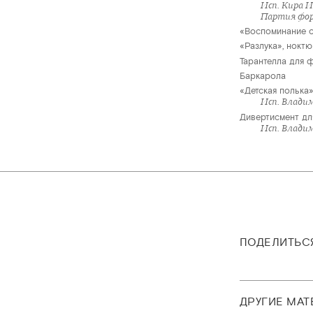
Исп. Кира 
Партия фор
«Воспоминание о
«Разлука», нокт
Тарантелла для 
Баркарола
«Детская полька
Исп. Влади
Дивертисмент дл
Исп. Влади
ПОДЕЛИТЬС
ДРУГИЕ МА