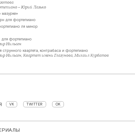
Изотова
тепиано – Юрий Лазько
 мазурке»
юрн для фортепиано
фортепиано ля минор
» для фортепиано
мир Нильсен
я струнного квартета, контрабаса и фортепиано
мир Нильсен, Квартет имени Глазунова, Михаил Курбатов
Я
VK
TWITTER
OK
ТЕРИАЛЫ