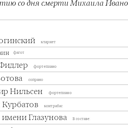
етию со дня смерти Михаила Ивано
Рогинский
кларнет
вин
фагот
 Фидлер
фортепиано
зотова
сопрано
ир Нильсен
фортепиано
 Курбатов
контрабас
т имени Глазунова
В составе: