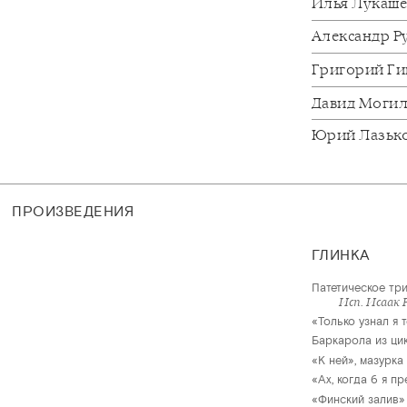
Илья Лукаш
Александр Р
Григорий Ги
Давид Моги
Юрий Лазьк
ПРОИЗВЕДЕНИЯ
ГЛИНКА
Патетическое три
Исп. Исаак 
«Только узнал я 
Баркарола из ци
«К ней», мазурка
«Ах, когда б я п
«Финский залив»