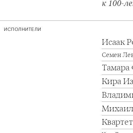
к 100-л
ИСПОЛНИТЕЛИ
Исаак 
Семен Ле
Тамара
Кира И
Владим
Михаил
Кварте