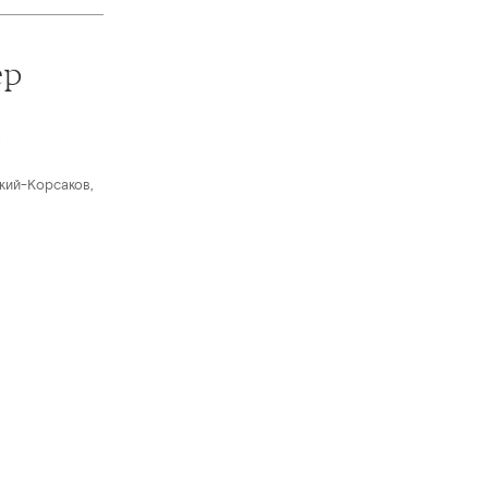
ер
я
кий-Корсаков,