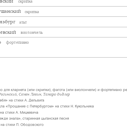
евский
скрипка
ушанский
скрипка
нзбург
альт
левский
виолончель
о
фортепиано
о для кларнета (или скрипки), фагота (или виолончели) и фортепиано р
Рогинский, Семен Левин, Тамара Фидлер
тебя» на стихи А. Дельвига
кла «Прощание с Петербургом» на стихи Н. Кукольника
 на стихи А. Мицкевича
режде знала», старинная цыганская песня
 на стихи П. Ободовского