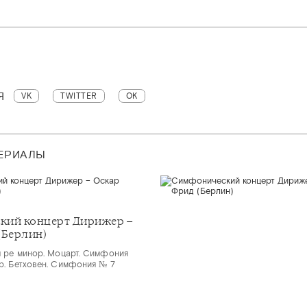
Я
VK
TWITTER
OK
ТЕРИАЛЫ
кий концерт Дирижер –
(Берлин)
 ре минор. Моцарт. Симфония
. Бетховен. Симфония № 7