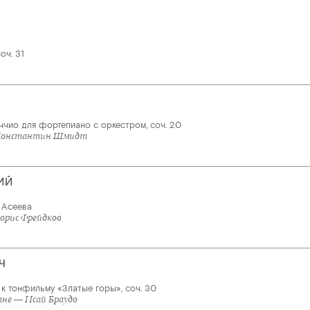
оч. 31
ччио для фортепиано с оркестром, соч. 20
Константин Шмидт
ИЙ
 Асеева
орис Фрейдков
Ч
 к тонфильму «Златые горы», соч. 30
ане — Исай Браудо