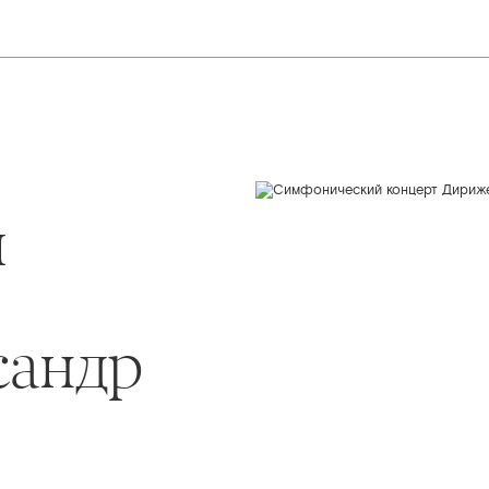
й
сандр