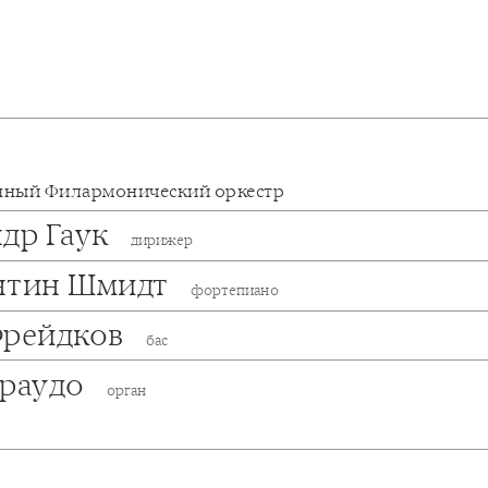
нный Филармонический оркестр
ндр Гаук
дирижер
нтин Шмидт
фортепиано
Фрейдков
бас
Браудо
орган