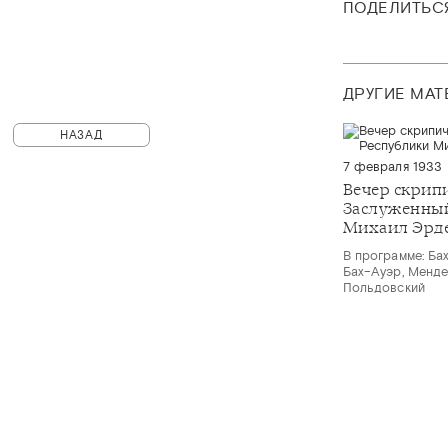
ПОДЕЛИТЬС
ДРУГИЕ МА
НАЗАД
7 февраля 1933
Вечер скрип
Заслуженный
Михаил Эрд
В программе: Бах
Бах–Ауэр, Менде
Польдовский