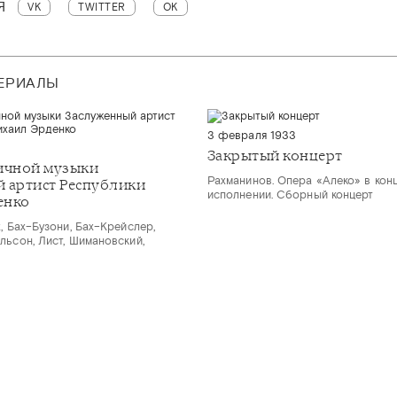
Я
VK
TWITTER
OK
ТЕРИАЛЫ
3 февраля 1933
Закрытый концерт
ичной музыки
Рахманинов. Опера «Алеко» в кон
 артист Республики
исполнении. Сборный концерт
енко
, Бах–Бузони, Бах–Крейслер,
льсон, Лист, Шимановский,