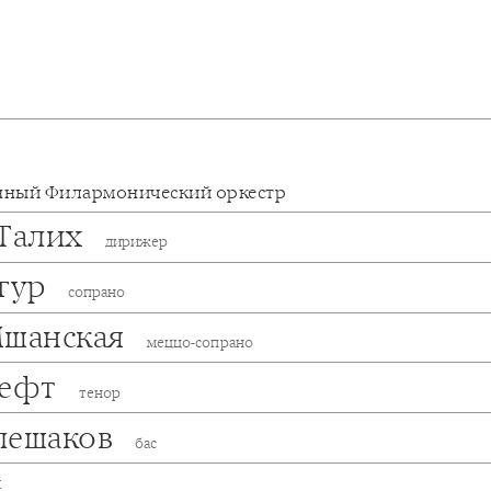
нный Филармонический оркестр
 Талих
дирижер
згур
сопрано
Мшанская
меццо-сопрано
Гефт
тенор
лешаков
бас
ы