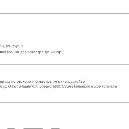
е «Дон Жуан»
ная музыка для оркестра до минор
 солистов, хора и оркестра ре минор, соч. 125
згур, Ольга Мшанская, Борис Гефт, Иван Плешаков и Хор капеллы