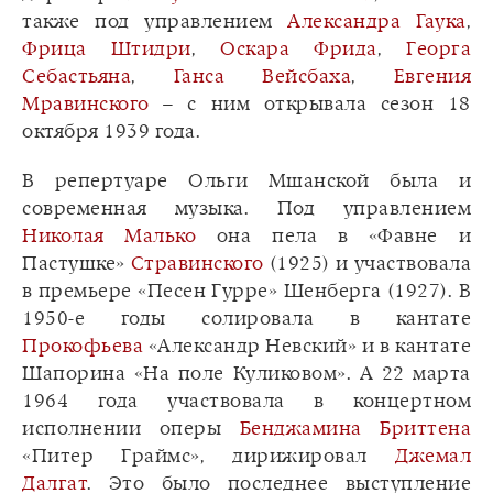
также под управлением
Александра Гаука
,
Фрица Штидри
,
Оскара Фрида
,
Георга
Себастьяна
,
Ганса Вейсбаха
,
Евгения
Мравинского
– с ним открывала сезон 18
октября 1939 года.
В репертуаре Ольги Мшанской была и
современная музыка. Под управлением
Николая Малько
она пела в «Фавне и
Пастушке»
Стравинского
(1925) и участвовала
в премьере «Песен Гурре» Шенберга (1927). В
1950-е годы солировала в кантате
Прокофьева
«Александр Невский» и в кантате
Шапорина «На поле Куликовом». А 22 марта
1964 года участвовала в концертном
исполнении оперы
Бенджамина Бриттена
«Питер Граймс», дирижировал
Джемал
Далгат
. Это было последнее выступление