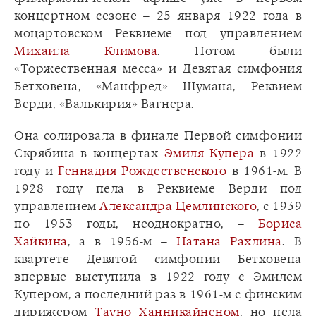
концертном сезоне – 25 января 1922 года в
моцартовском Реквиеме под управлением
Михаила Климова
. Потом были
«Торжественная месса» и Девятая симфония
Бетховена, «Манфред» Шумана, Реквием
Верди, «Валькирия» Вагнера.
Она солировала в финале Первой симфонии
Скрябина в концертах
Эмиля Купера
в 1922
году и
Геннадия Рождественского
в 1961-м. В
1928 году пела в Реквиеме Верди под
управлением
Александра Цемлинского
, с 1939
по 1953 годы, неоднократно, –
Бориса
Хайкина
, а в 1956-м –
Натана Рахлина
. В
квартете Девятой симфонии Бетховена
впервые выступила в 1922 году с Эмилем
Купером, а последний раз в 1961-м с финским
дирижером
Тауно Ханникайненом
, но пела