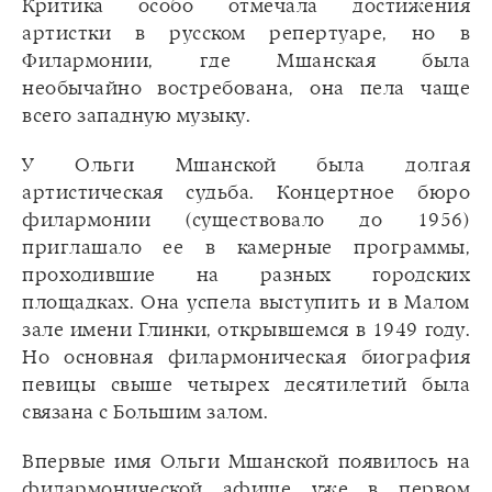
Критика особо отмечала достижения
артистки в русском репертуаре, но в
Филармонии, где Мшанская была
необычайно востребована, она пела чаще
всего западную музыку.
У Ольги Мшанской была долгая
артистическая судьба. Концертное бюро
филармонии (существовало до 1956)
приглашало ее в камерные программы,
проходившие на разных городских
площадках. Она успела выступить и в Малом
зале имени Глинки, открывшемся в 1949 году.
Но основная филармоническая биография
певицы свыше четырех десятилетий была
связана с Большим залом.
Впервые имя Ольги Мшанской появилось на
филармонической афише уже в первом