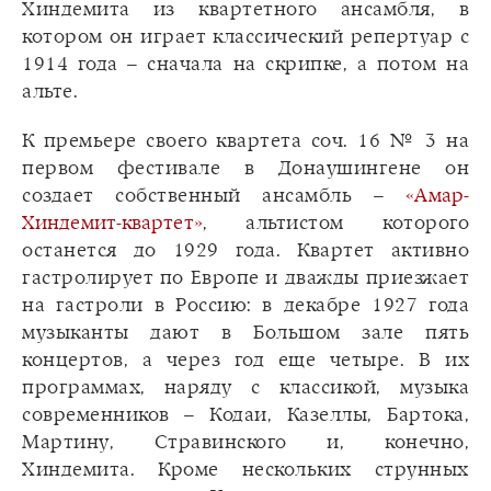
Хиндемита из квартетного ансамбля, в
котором он играет классический репертуар с
1914 года – сначала на скрипке, а потом на
альте.
К премьере своего квартета соч. 16 № 3 на
первом фестивале в Донаушингене он
создает собственный ансамбль –
«Амар-
Хиндемит-квартет»
, альтистом которого
останется до 1929 года. Квартет активно
гастролирует по Европе и дважды приезжает
на гастроли в Россию: в декабре 1927 года
музыканты дают в Большом зале пять
концертов, а через год еще четыре. В их
программах, наряду с классикой, музыка
современников – Кодаи, Казеллы, Бартока,
Мартину, Стравинского и, конечно,
Хиндемита. Кроме нескольких струнных