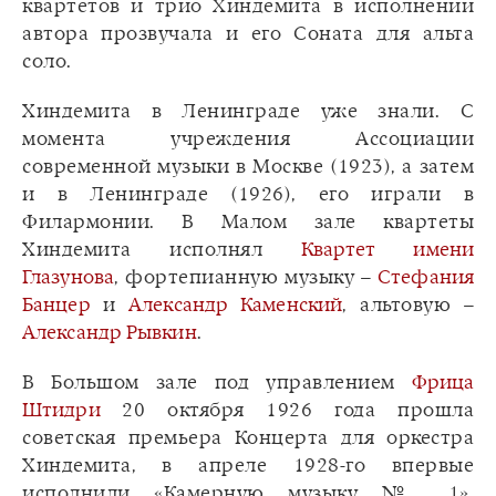
квартетов и трио Хиндемита в исполнении
автора прозвучала и его Соната для альта
соло.
Хиндемита в Ленинграде уже знали. С
момента учреждения Ассоциации
современной музыки в Москве (1923), а затем
и в Ленинграде (1926), его играли в
Филармонии. В Малом зале квартеты
Хиндемита исполнял
Квартет имени
Глазунова
, фортепианную музыку –
Стефания
Банцер
и
Александр Каменский
, альтовую –
Александр Рывкин
.
В Большом зале под управлением
Фрица
Штидри
20 октября 1926 года прошла
советская премьера Концерта для оркестра
Хиндемита, в апреле 1928-го впервые
исполнили «Камерную музыку № 1»,