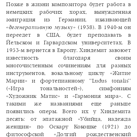
Позже в жизни композитора будет работа в
немецких рабочих хорах, вынужденная
эмиграция из Германии, изживающей
«дегенеративную музыку»
(1938). В 1940-м он
переедет в США, будет преподавать в
Йельском и Гарвардском университетах. В
1953-м вернется в Европу. Хиндемит завоюет
известность благодаря своим
многочисленным сочинениям для разных
инструментов, вокальному циклу «Житие
Марии» и фортепианному ’’Ludus tonalis’’
(«Игра тональностей»), симфониям
«Художник Матис» и «Гармония мира». С
такими же названиями еще раньше
появились оперы. Всего их у Хиндемита
десять: от эпатажной «Убийца, надежда
женщин» по Оскару Кокошке (1921) до
философской «Долгий рождественский