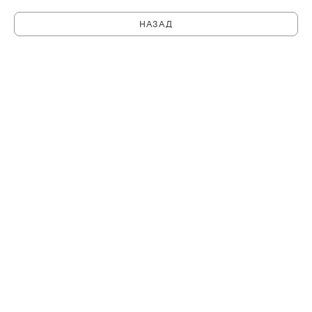
НАЗАД
C
PHILHARMONIA.SPB.RU