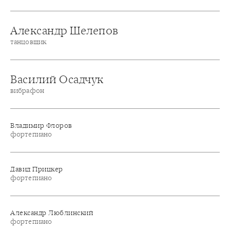
Александр Шелепов
танцовщик
Василий Осадчук
вибрафон
Владимир Флоров
фортепиано
Давид Прицкер
фортепиано
Александр Люблинский
фортепиано