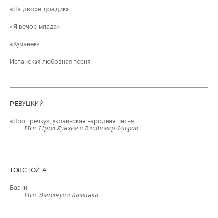
«На дворе дождик»
«Я вечор млада»
«Куманек»
Испанская любовная песня
РЕВУЦКИЙ
«Про гречку», украинская народная песня
Исп. Ирма Яунзем и Владимир Флоров
ТОЛСТОЙ А.
Басни
Исп. Эммануил Каминка