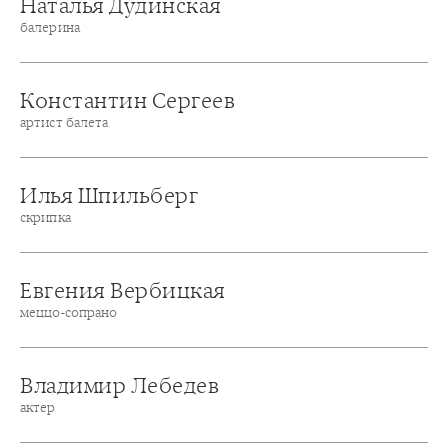
Наталья Дудинская
балерина
Константин Сергеев
артист балета
Илья Шпильберг
скрипка
Евгения Вербицкая
меццо-сопрано
Владимир Лебедев
актер