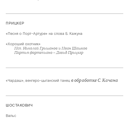
ПРИЦКЕР
«Песня о Порт-Артуре» на слова Б. Кажуна
«Хороший охотник»
Исп. Николай Гришанов и Иван Шашков
Партия фортепиано – Давид Прицкер
в обработке С. Качана
«Чардаш», венгеро-цыганский танец
ШОСТАКОВИЧ
Вальс