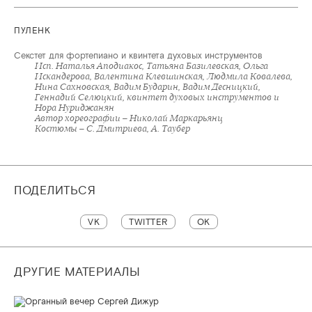
ПУЛЕНК
Секстет для фортепиано и квинтета духовых инструментов
Исп. Наталья Аподиакос, Татьяна Базилевская, Ольга
Искандерова, Валентина Клевшинская, Людмила Ковалева,
Нина Сахновская, Вадим Бударин, Вадим Десницкий,
Геннадий Селюцкий, квинтет духовых инструментов и
Нора Нуриджанян
Автор хореографии – Николай Маркарьянц
Костюмы – С. Дмитриева, А. Таубер
ПОДЕЛИТЬСЯ
VK
TWITTER
OK
ДРУГИЕ МАТЕРИАЛЫ