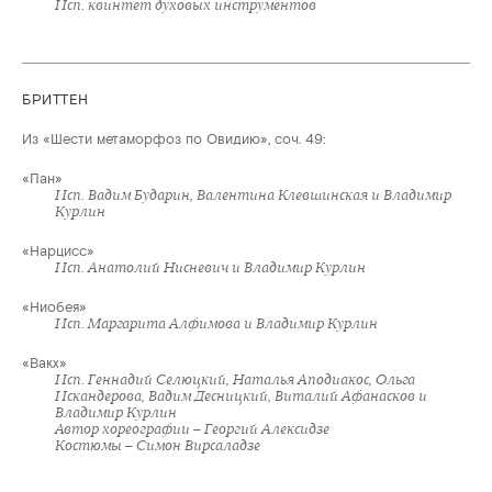
Исп. квинтет духовых инструментов
БРИТТЕН
Из «Шести метаморфоз по Овидию», соч. 49:
«Пан»
Исп. Вадим Бударин, Валентина Клевшинская и Владимир
Курлин
«Нарцисс»
Исп. Анатолий Нисневич и Владимир Курлин
«Ниобея»
Исп. Маргарита Алфимова и Владимир Курлин
«Вакх»
Исп. Геннадий Селюцкий, Наталья Аподиакос, Ольга
Искандерова, Вадим Десницкий, Виталий Афанасков и
Владимир Курлин
Автор хореографии – Георгий Алексидзе
Костюмы – Симон Вирсаладзе