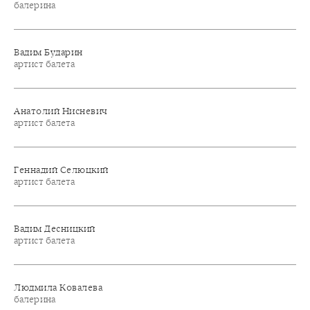
балерина
Вадим Бударин
артист балета
Анатолий Нисневич
артист балета
Геннадий Селюцкий
артист балета
Вадим Десницкий
артист балета
Людмила Ковалева
балерина