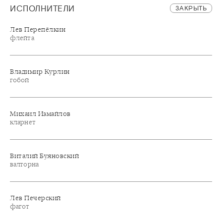
ИСПОЛНИТЕЛИ
ЗАКРЫТЬ
Лев Перепёлкин
флейта
Владимир Курлин
гобой
Михаил Измайлов
кларнет
Виталий Буяновский
валторна
Лев Печерский
фагот