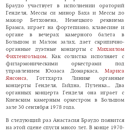
Браудо участвует в исполнении ораторий
Генделя, Мессы си минор Баха и Мессы до
мажор Бетховена, Немецкого реквиема
Брамса, играет на фортепиано, клавесине и
органе в вечерах камерного балета в
Большом и Малом залах, дает скрипично-
органные дуэтные концерты с
Михаилом
Фихтенгольцом
. Как солистка исполняет с
филармоническими оркестрами под
управлением Юозаса Домаркаса,
Мариса
Янсонса
, Готтхарта Линике органные
концерты Генделя, Гайдна, Пуленка… Два
органных концерта Генделя она играет с
Киевским камерным оркестром в Большом
зале 30 сентября 1978 года.
В следующий раз Анастасия Браудо появится
на этой сцене спустя много лет. В конце 1970-