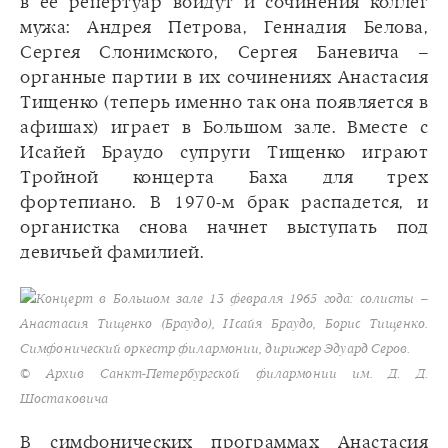
в ее репертуар войдут и сочинения коллег
мужа: Андрея Петрова, Геннадия Белова,
Сергея Слонимского, Сергея Баневича –
органные партии в их сочинениях Анастасия
Тищенко (теперь именно так она появляется в
афишах) играет в Большом зале. Вместе с
Исайей Браудо супруги Тищенко играют
Тройной концерта Баха для трех
фортепиано. В 1970-м брак распадется, и
органистка снова начнет выступать под
девичьей фамилией.
Концерт в Большом зале 13 февраля 1965 года: солисты –
Анастасия Тищенко (Браудо), Исайя Браудо, Борис Тищенко.
Симфонический оркестр филармонии, дирижер Эдуард Серов.
© Архив Санкт-Петербургской филармонии им. Д. Д.
Шостаковича
В симфонических программах Анастасия