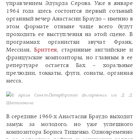
управлением Эдуарда Серова. Уже в январе
1964 года здесь состоится первый сольный
органный вечер Анастасии Браудо – именно в
этом формате отныне чаще всего будут
проходить ее выступления на этой сцене. В
программах органистки звучат Франк,
Мессиан,
Бриттен
, старинные английские и
французские композиторы, но главным в ее
репертуаре остается Бах – хоральные
прелюдии, токкаты, фуги, сонаты, органная
месса.
© Архив Санкт-Петербургской филармонии им. Д. Д.
Шостаковича
В середине 1960-х Анастасия Браудо выходит
замуж за молодого, но уже успешного
композитора Бориса Тищенко. Одновременно