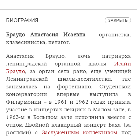
БИОГРАФИЯ
ЗАКРЫТЬ
Браудо Анастасия Исаевна
– органистка,
клавесинистка, педагог.
Анастасия Браудо, дочь патриарха
ленинградской органной школы
Исайи
Браудо
, за орган села рано, еще ученицей
Ленинградской школы-десятилетки, где
занималась на фортепиано. Студенткой
консерватории впервые выступила в
Филармонии – в 1961 и 1962 годах приняла
участие в концертах-лекциях в Малом зале, в
1963-м в Большом зале исполнила вместе с
отцом Двойной клавирный концерт Баха (за
роялями) с
Заслуженным коллективом
под