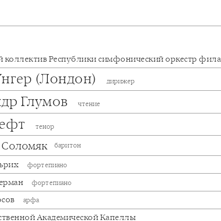
 коллектив Республики симфонический оркестр фил
Унгер (Лондон)
дирижер
ндр Глумов
чтение
Гефт
тенор
 Соломяк
баритон
льрих
фортепиано
ерман
фортепиано
осов
арфа
ственной Академической Капеллы