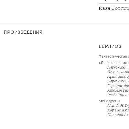
Иван Солле
ПРОИЗВЕДЕНИЯ
БЕРЛИОЗ
Фантастическая с
«Лелио, или возв
Персонажи 
Лелио, комп
Артисты, др
Персонажи 
Горацио, др
Атаман раз
Разбойники,
Монодрамы
Исп. А. Н. Г
Хор Гос. Ак
Николай Ам