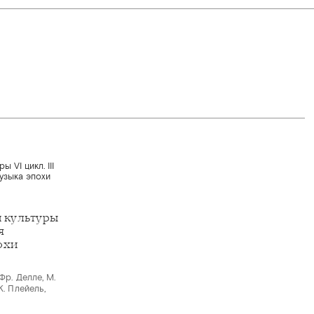
й культуры
я
охи
Фр. Делле, М.
К. Плейель,