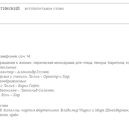
ртинский
вступительное слово
имфония, соч. 14
ращение к жизни», лирическая монодрама для чтеца, тенора, баритона, х
реальные:
озитор – Александр Глумов;
узья и ученики Лелио – Оркестр и Хор;
воображаемые:
уг Лелио – Борис Гефт;
бойников – Леопольд Соломяк;
 духи – Хор
лумов
ад. Капеллы; партия фортепиано: Владимир Ульрих и Марк Шнейдерман
осов, арфа