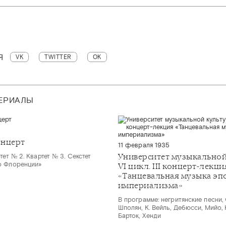
Я
VK
TWITTER
OK
ТЕРИАЛЫ
5
онцерт
11 февраля 1935
Университет музыкально
тет № 2. Квартет № 3. Секстет
о Флоренции»
VI цикл. III концерт-лекци
«Танцевальная музыка эп
империализма»
В программе: негритянские песни, 
Шполян, К. Вейль, Дебюсси, Мийо, 
Барток, Хенди