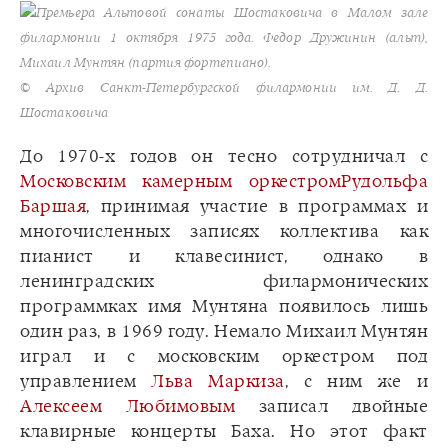
Премьера Альтовой сонаты Шостаковича в Малом зале
филармонии 1 октября 1975 года. Федор Дружинин (альт),
Михаил Мунтян (партия фортепиано).
© Архив Санкт-Петербургской филармонии им. Д. Д.
Шостаковича
До 1970-х годов он тесно сотрудничал с
Московским камерным оркестром
Рудольфа
Баршая
, принимая участие в программах и
многочисленных записях коллектива как
пианист и клавесинист, однако в
ленинградских филармонических
программках имя Мунтяна появилось лишь
один раз, в 1969 году. Немало Михаил Мунтян
играл и с московским оркестром под
управлением
Льва Маркиза
, с ним же и
Алексеем Любимовым
записал двойные
клавирные концерты Баха. Но этот факт