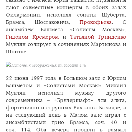
связано с именем Юрия Башмета. Музыканты
дают совместные концерты в обоих залах
Филармонии, исполняя сонаты Шуберта,
Брамса, Шостаковича,
Прокофьева
. С
ансамблем Башмета «Солисты Москвы»,
Гидоном Кремером
и
Татьяной Гринденко
Мунтян солирует в сочинениях Мартынова и
Шнитке.
Источник изображения: muzobozrenie.ru
22 июня 1997 года в Большом зале с Юрием
Башметом и «Солистами Москвы» Михаил
Мунтян исполнял музыку другого
современника – «Брудершафт» для альта,
фортепиано и струнных Вахтанга Кахидзе, а
на следующий день в Малом зале играл с
ансамблистами трио Брамса, соч. 40 и
соч. 114. Оба вечера прошли в рамках