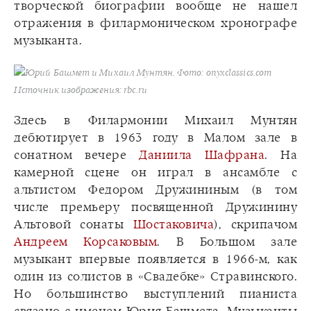
творческой биографии вообще не нашел
отражения в филармоническом хронографе
музыканта.
Юрий Башмет и Михаил Мунтян. Фото: onyxclassics.com
Источник изображения: rbc.ru
Здесь в Филармонии Михаил Мунтян
дебютирует в 1963 году в Малом зале в
сонатном вечере
Даниила Шафрана
. На
камерной сцене он играл в ансамбле с
альтистом Федором Дружининым (в том
числе премьеру посвященной Дружинину
Альтовой сонаты
Шостаковича
), скрипачом
Андреем Корсаковым
. В Большом зале
музыкант впервые появляется в 1966-м, как
один из солистов в «Свадебке» Стравинского.
Но большинство выступлений пианиста