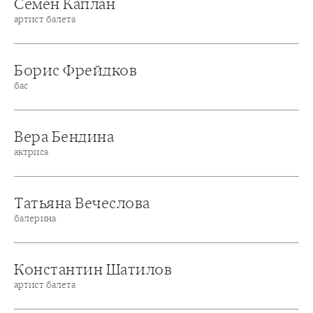
Семён Каплан
артист балета
Борис Фрейдков
бас
Вера Бендина
актриса
Татьяна Вечеслова
балерина
Константин Шатилов
артист балета