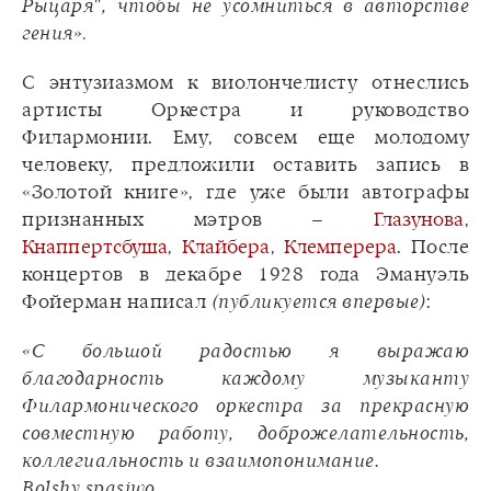
Рыцаря", чтобы не усомниться в авторстве
гения»
.
С энтузиазмом к виолончелисту отнеслись
артисты Оркестра и руководство
Филармонии. Ему, совсем еще молодому
человеку, предложили оставить запись в
«Золотой книге», где уже были автографы
признанных мэтров –
Глазунова
,
Кнаппертсбуша
,
Клайбера
,
Клемперера
. После
концертов в декабре 1928 года Эмануэль
Фойерман написал
(публикуется впервые)
:
«С большой радостью я выражаю
благодарность каждому музыканту
Филармонического оркестра за прекрасную
совместную работу, доброжелательность,
коллегиальность и взаимопонимание.
Bolshy spasiwo