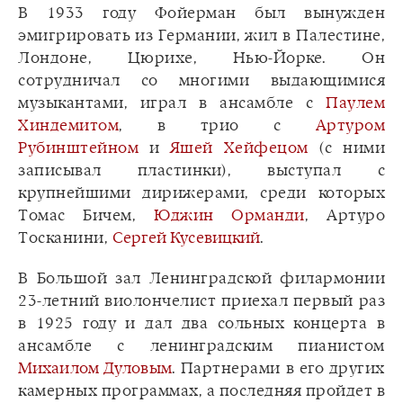
В 1933 году Фойерман был вынужден
эмигрировать из Германии, жил в Палестине,
Лондоне, Цюрихе, Нью-Йорке. Он
сотрудничал со многими выдающимися
музыкантами, играл в ансамбле с
Паулем
Хиндемитом
, в трио с
Артуром
Рубинштейном
и
Яшей Хейфецом
(с ними
записывал пластинки), выступал с
крупнейшими дирижерами, среди которых
Томас Бичем,
Юджин Орманди
, Артуро
Тосканини,
Сергей Кусевицкий
.
В Большой зал Ленинградской филармонии
23-летний виолончелист приехал первый раз
в 1925 году и дал два сольных концерта в
ансамбле с ленинградским пианистом
Михаилом Дуловым
. Партнерами в его других
камерных программах, а последняя пройдет в