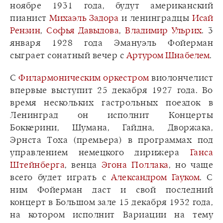
ноябре 1931 года, будут американский
пианист
Михаэль Задора
и ленинградцы
Исай
Рензин
,
Софья Давыдова
,
Владимир Ульрих
. 3
января 1928 года Эмануэль Фойерман
сыграет сонатный вечер с
Артуром Шнабелем
.
С
Филармоническим оркестром
виолончелист
впервые выступит 25 декабря 1927 года. Во
время нескольких гастрольных поездок в
Ленинград он исполнит Концерты
Боккерини, Шумана, Гайдна, Дворжака,
Эрнста Тоха (премьера) в программах под
управлением немецкого дирижера
Ганса
Штейнберга
, венца
Эгона Поллака
, но чаще
всего будет играть с
Александром Гауком
. С
ним Фойерман даст и свой последний
концерт в Большом зале 15 декабря 1932 года,
на котором исполнит Вариации на тему